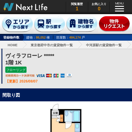
閲覧履歴
お気に入り
1
0
登録物件数
建物：
86,052
棟
部屋数：
484,174
戸
HOME
東京都府中市の賃貸物件一覧
中河原駅の賃貸物件一覧
ヴィラフローレ *****
1階 1K
フローリング
【更新】2026/08/07
間取り図