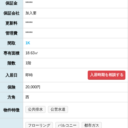
保証金
*****
保証会社
加入要
更新料
*****
管理費
*****
間取
1K
専有面積
18.63㎡
階数
1階
入居時期を相談する
入居日
即時
保険
20,000円
方角
西
公共排水
公営水道
物件特徴
フローリング
バルコニー
都市ガス