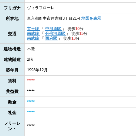
フリガナ
ヴィラフローレ
所在地
東京都府中市住吉町3丁目21-4
地図を表示
京王線
『
中河原駅
』
徒歩
10
分
交通
南武線
『
分倍河原駅
』
徒歩
15
分
南武線
『
西府駅
』
徒歩
13
分
建物構造
木造
建物階建
2階
築年月
1993年12月
賃料
*****
共益費
*****
敷金
*****
礼金
*****
フリーレ
*****
ント