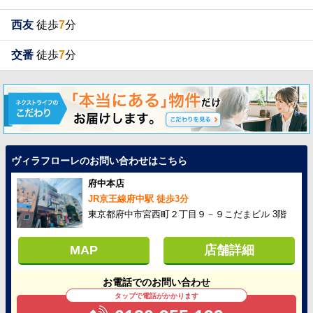
西友
徒歩
7
分
交番
徒歩
7
分
ヴィラフローレのお問い合わせはこちら
府中本店
JR京王線府中駅 徒歩3分
東京都府中市宮西町２丁目９－９こだまビル 3階
MAP
店舗詳細
お電話でのお問い合わせ
タップで電話がかかります