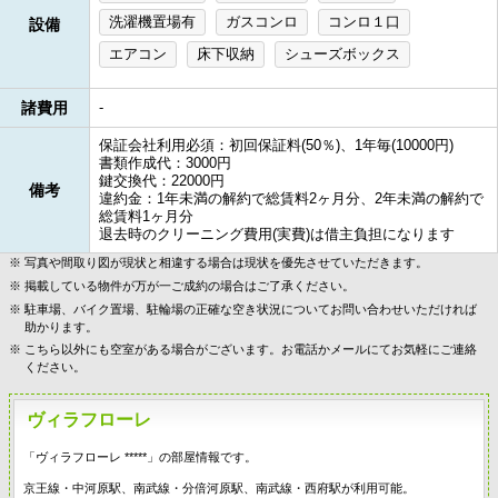
洗濯機置場有
ガスコンロ
コンロ１口
設備
エアコン
床下収納
シューズボックス
諸費用
-
保証会社利用必須：初回保証料(50％)、1年毎(10000円)
書類作成代：3000円
鍵交換代：22000円
備考
違約金：1年未満の解約で総賃料2ヶ月分、2年未満の解約で
総賃料1ヶ月分
退去時のクリーニング費用(実費)は借主負担になります
写真や間取り図が現状と相違する場合は現状を優先させていただきます。
掲載している物件が万が一ご成約の場合はご了承ください。
駐車場、バイク置場、駐輪場の正確な空き状況についてお問い合わせいただければ
助かります。
こちら以外にも空室がある場合がございます。お電話かメールにてお気軽にご連絡
ください。
ヴィラフローレ
「ヴィラフローレ *****」の部屋情報です。
京王線・中河原駅、南武線・分倍河原駅、南武線・西府駅が利用可能。