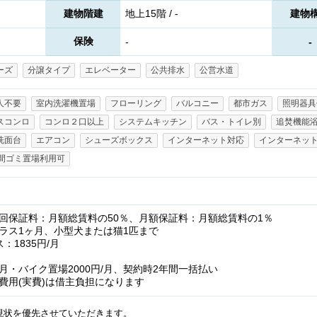
建物階建
地上15階 / -
建物
保険
-
-
ーズ
分譲タイプ
エレベーター
公共排水
公営水道
人不要
室内洗濯機置場
フローリング
バルコニー
都市ガス
照明器具
スコンロ
コンロ２口以上
システムキッチン
バス・トイレ別
追焚機能
洗面台
エアコン
シューズボックス
インターネット対応
インターネッ
時間ゴミ置場利用可
回保証料：月額総賃料の50％、月額保証料：月額総賃料の1％
ラス1ヶ月、小型犬または猫1匹まで
：1835円/月
/月・バイク置場2000円/月、契約時2年間一括払い
費用(実費)は借主負担になります
現状を優先させていただきます。