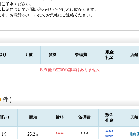
はご了承ください。
き状況についてお問い合わせいただければ助かります。
ます。お電話かメールにてお気軽にご連絡ください。
敷金
取り
面積
賃料
管理費
店舗
礼金
現在他の空室の部屋はありません
6
件 )
敷金
間取り
面積
賃料
管理費
店舗
礼金
*****
1K
25.2㎡
*****
*****
川崎
*****