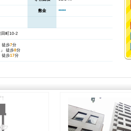
敷金
*****
町10-2
』
徒歩
7
分
駅
』
徒歩
8
分
』
徒歩
17
分