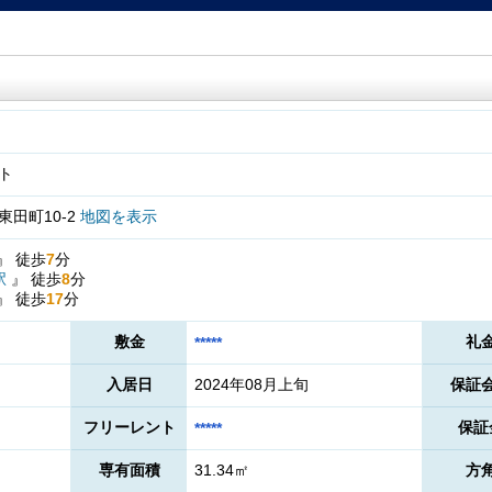
ト
田町10-2
地図を表示
』
徒歩
7
分
駅
』
徒歩
8
分
』
徒歩
17
分
敷金
礼
*****
入居日
2024年08月上旬
保証
フリーレント
保証
*****
専有面積
31.34㎡
方