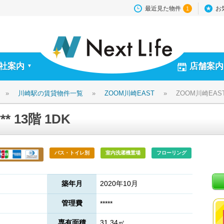
最近見た物件
お
1
社案内
店舗案内
▼
»
川崎駅の賃貸物件一覧
»
ZOOM川崎EAST
»
ZOOM川崎EAST *
* 13階 1DK
バス・トイレ別
室内洗濯機置場
フローリング
築年月
2020年10月
管理費
*****
専有面積
31.34㎡