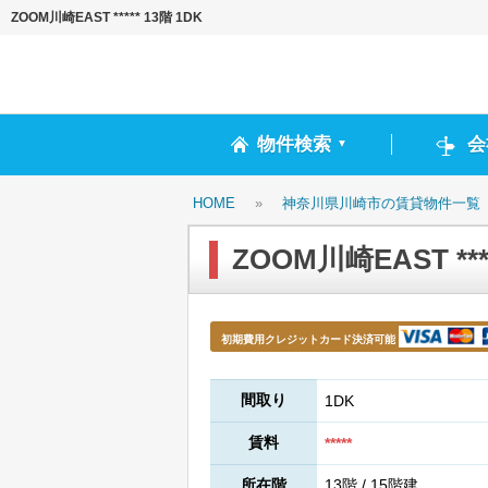
ZOOM川崎EAST ***** 13階 1DK
物件検索
会
▼
HOME
»
神奈川県川崎市の賃貸物件一覧
ZOOM川崎EAST ****
初期費用クレジットカード決済可能
間取り
1DK
賃料
*****
所在階
13階 / 15階建