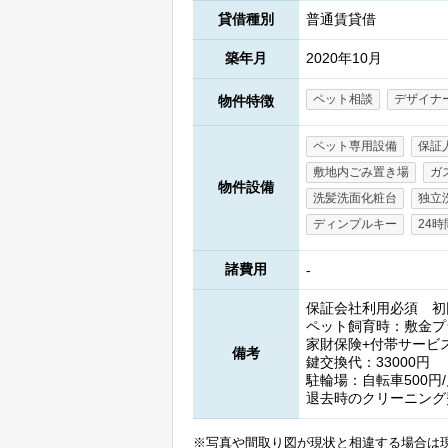
貸借種別
普通賃貸借
築年月
2020年10月
ペット相談
デザイナ
物件特徴
ペット専用設備
保証
敷地内ごみ置き場
ガ
物件設備
洗髪洗面化粧台
独立
ディンプルキー
24
諸費用
-
保証会社利用必須 初
ペット飼育時：敷金プ
家財保険+付帯サービス
備考
鍵交換代：33000円
駐輪場：自転車500円
退去時のクリーニング
※写真や間取り図が現状と相違する場合は