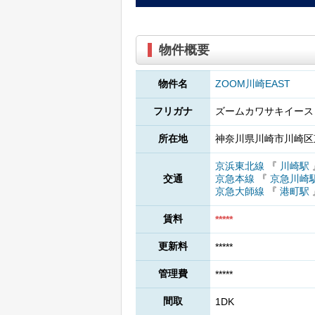
物件概要
物件名
ZOOM川崎EAST
フリガナ
ズームカワサキイース
所在地
神奈川県川崎市川崎区東
京浜東北線
『
川崎駅
交通
京急本線
『
京急川崎
京急大師線
『
港町駅
賃料
*****
更新料
*****
管理費
*****
間取
1DK