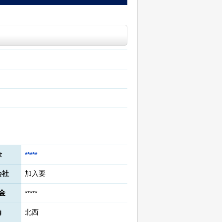
金
*****
会社
加入要
金
*****
角
北西