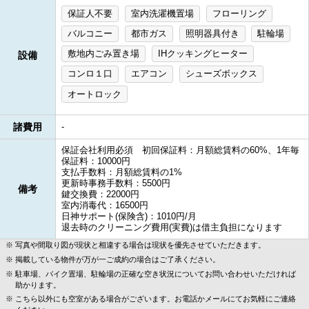
保証人不要
室内洗濯機置場
フローリング
バルコニー
都市ガス
照明器具付き
駐輪場
敷地内ごみ置き場
IHクッキングヒーター
設備
コンロ１口
エアコン
シューズボックス
オートロック
諸費用
-
保証会社利用必須 初回保証料：月額総賃料の60%、1年毎
保証料：10000円
支払手数料：月額総賃料の1%
更新時事務手数料：5500円
備考
鍵交換費：22000円
室内消毒代：16500円
日神サポート(保険含)：1010円/月
退去時のクリーニング費用(実費)は借主負担になります
写真や間取り図が現状と相違する場合は現状を優先させていただきます。
掲載している物件が万が一ご成約の場合はご了承ください。
駐車場、バイク置場、駐輪場の正確な空き状況についてお問い合わせいただければ
助かります。
こちら以外にも空室がある場合がございます。お電話かメールにてお気軽にご連絡