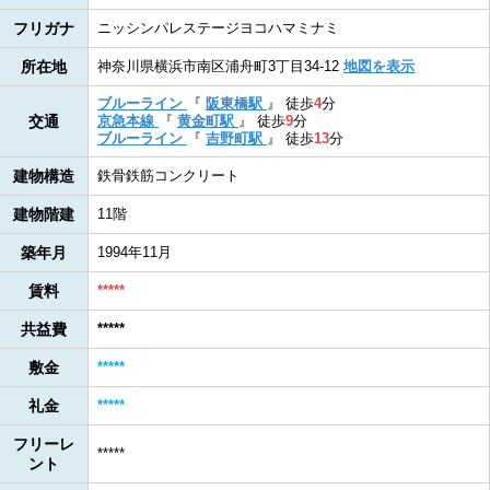
フリガナ
ニッシンパレステージヨコハマミナミ
所在地
神奈川県横浜市南区浦舟町3丁目34-12
地図を表示
ブルーライン
『
阪東橋駅
』
徒歩
4
分
交通
京急本線
『
黄金町駅
』
徒歩
9
分
ブルーライン
『
吉野町駅
』
徒歩
13
分
建物構造
鉄骨鉄筋コンクリート
建物階建
11階
築年月
1994年11月
賃料
*****
共益費
*****
敷金
*****
礼金
*****
フリーレ
*****
ント