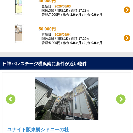
45,000円
更新日：
2026/08/03
階数:3階 / 間取:
1K
/ 面積:17.29㎡
管理:7,000円 / 敷金:
1.0ヶ月
/ 礼金:
0.0ヶ月
50,000円
更新日：
2026/08/04
階数:3階 / 間取:
1K
/ 面積:17.29㎡
管理:5,000円 / 敷金:
0.0ヶ月
/ 礼金:
0.0ヶ月
日神パレステージ横浜南に条件が近い物件
ユナイト阪東橋シドニーの杜