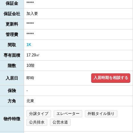
保証金
*****
保証会社
加入要
更新料
*****
管理費
*****
間取
1K
専有面積
17.29㎡
階数
10階
入居時期を相談する
入居日
即時
保険
-
方角
北東
分譲タイプ
エレベーター
外観タイル張り
物件特徴
公共排水
公営水道