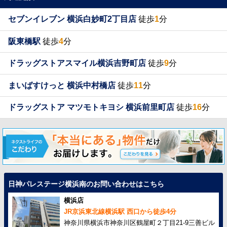
セブンイレブン 横浜白妙町2丁目店
徒歩
1
分
阪東橋駅
徒歩
4
分
ドラッグストアスマイル横浜吉野町店
徒歩
9
分
まいばすけっと 横浜中村橋店
徒歩
11
分
ドラッグストア マツモトキヨシ 横浜前里町店
徒歩
16
分
日神パレステージ横浜南のお問い合わせはこちら
横浜店
JR京浜東北線横浜駅 西口から徒歩4分
神奈川県横浜市神奈川区鶴屋町２丁目21-9三善ビル