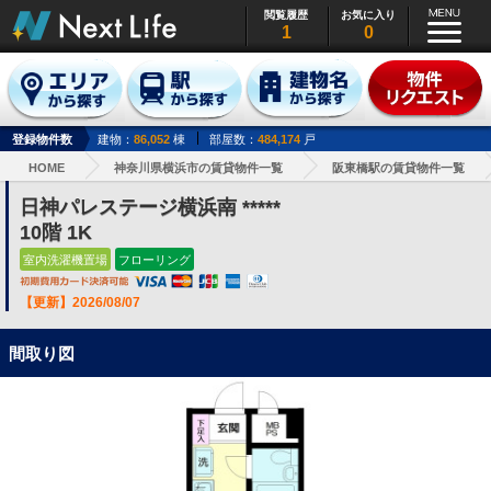
閲覧履歴
お気に入り
1
0
登録物件数
建物：
86,052
棟
部屋数：
484,174
戸
HOME
神奈川県横浜市の賃貸物件一覧
阪東橋駅の賃貸物件一覧
日神パレステージ横浜南 *****
10階 1K
室内洗濯機置場
フローリング
【更新】2026/08/07
間取り図