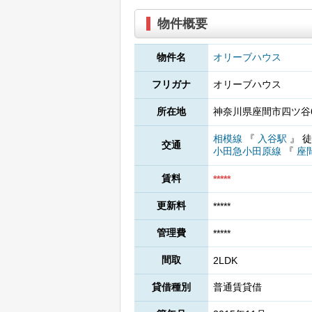
物件概要
物件名
オリーブハウス
フリガナ
オリーブハウス
所在地
神奈川県座間市四ツ谷6
相模線
『
入谷駅
』
徒
交通
小田急小田原線
『
座
賃料
*****
更新料
*****
管理費
*****
間取
2LDK
貸借種別
普通賃貸借