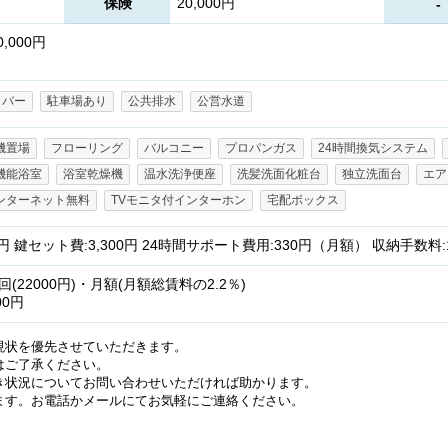
保険
20,000円
-
,000円
イバー
駐車場あり
公共排水
公営水道
機置場
フローリング
バルコニー
プロパンガス
24時間換気システム
機能浴室
浴室乾燥機
温水洗浄便座
洗髪洗面化粧台
独立洗面台
エア
ンターネット無料
TVモニタ付インターホン
宅配ボックス
 鍵セット費:3,300円 24時間サポート費用:330円（月額） 収納手数料
22000円)・月額(月額総賃料の2.2％)
00円
現状を優先させていただきます。
はご了承ください。
き状況についてお問い合わせいただければ助かります。
ます。お電話かメールにてお気軽にご連絡ください。