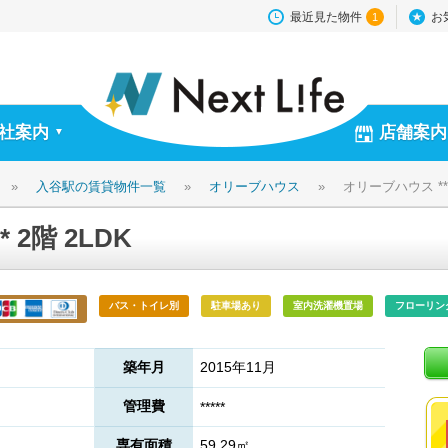
最近見た物件
お
1
社案内
店舗案内
▼
»
入谷駅の賃貸物件一覧
»
オリーブハウス
»
オリーブハウス ****
 2階 2LDK
バス・トイレ別
駐車場あり
室内洗濯機置場
フローリン
築年月
2015年11月
管理費
*****
専有面積
59.29㎡