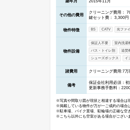
築年月
2015年11月
クリーニング費用： 70
その他の費用
鍵セット費： 3,300円
BS
CATV
光ファ
物件特徴
保証人不要
室内洗濯
バス・トイレ別
追焚
物件設備
シューズボックス
イ
諸費用
クリーニング費用:7万円
保証会社利用必須：初回(
備考
更新事務手数料：220
※写真や間取り図が現状と相違する場合は
※掲載している物件が万が一ご成約の場合
※駐車場、バイク置場、駐輪場の正確な空
※こちら以外にも空室がある場合がござい