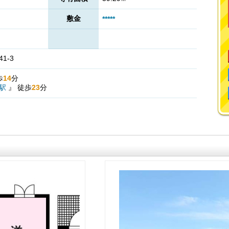
敷金
*****
1-3
歩
14
分
駅
』
徒歩
23
分