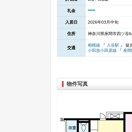
礼金
*****
入居日
2026年03月中旬
住所
神奈川県座間市四ツ谷64
相模線
『
入谷駅
』
徒
交通
小田急小田原線
『
座間
物件写真