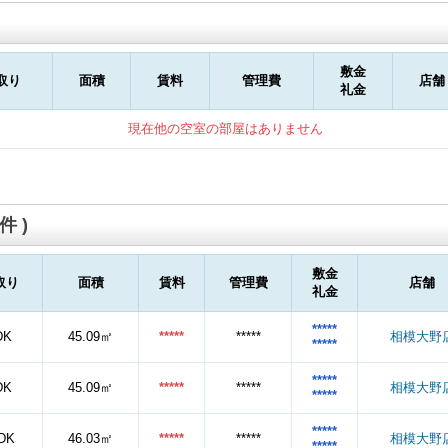
敷金
取り
面積
賃料
管理費
店舗
礼金
現在他の空室の部屋はありません
件 )
敷金
取り
面積
賃料
管理費
店舗
礼金
*****
DK
45.09㎡
*****
*****
相模大野
*****
*****
DK
45.09㎡
*****
*****
相模大野
*****
*****
DK
46.03㎡
*****
*****
相模大野
*****