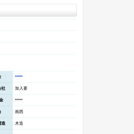
金
*****
会社
加入要
金
*****
角
南西
構造
木造