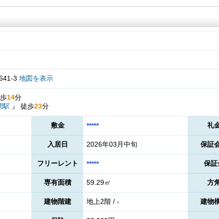
41-3
地図を表示
歩
14
分
間駅
』
徒歩
23
分
敷金
礼
*****
入居日
2026年03月中旬
保証
フリーレント
保証
*****
専有面積
59.29㎡
方
建物階建
地上2階 / -
建物