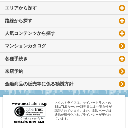
エリアから探す
click to expand contents
路線から探す
click to expand contents
人気コンテンツから探す
click to expand contents
マンションカタログ
各種手続き
click to expand contents
来店予約
金融商品の販売等に係る勧誘方針
ネクストライフは、サイバートラストの
SSL/TLS サーバー証明書により実在性が
認証されています。また、SSL ページは
通信が暗号化されプライバシーが守られ
ています。