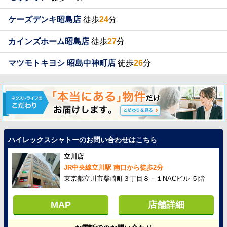
ケーズデンキ昭島店
徒歩
24
分
カインズホーム昭島店
徒歩
27
分
マツモトキヨシ 昭島中神町店
徒歩
26
分
ハイレックスシャトーのお問い合わせはこちら
立川店
JR中央線立川駅 南口から徒歩2分
東京都立川市柴崎町３丁目８－１NACビル ５階
MAP
店舗詳細