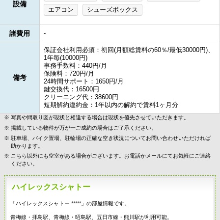
設備
エアコン
シューズボックス
諸費用
-
保証会社利用必須：初回(月額総賃料の60％/最低30000円)、
1年毎(10000円)
事務手数料：440円/月
保険料：720円/月
備考
24時間サポート：1650円/月
鍵交換代：16500円
クリーニング代：38600円
短期解約違約金：1年以内の解約で賃料1ヶ月分
写真や間取り図が現状と相違する場合は現状を優先させていただきます。
掲載している物件が万が一ご成約の場合はご了承ください。
駐車場、バイク置場、駐輪場の正確な空き状況についてお問い合わせいただければ
助かります。
こちら以外にも空室がある場合がございます。お電話かメールにてお気軽にご連絡
ください。
ハイレックスシャトー
「ハイレックスシャトー *****」の部屋情報です。
青梅線・拝島駅、青梅線・昭島駅、五日市線・熊川駅が利用可能。