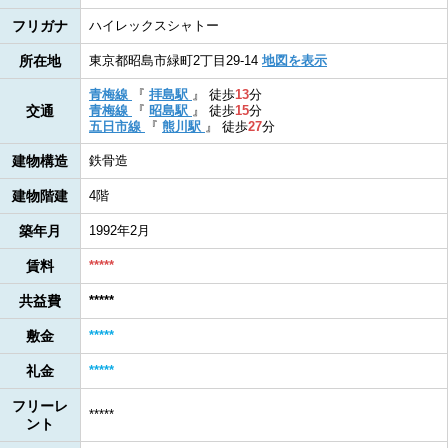
フリガナ
ハイレックスシャトー
所在地
東京都昭島市緑町2丁目29-14
地図を表示
青梅線
『
拝島駅
』
徒歩
13
分
交通
青梅線
『
昭島駅
』
徒歩
15
分
五日市線
『
熊川駅
』
徒歩
27
分
建物構造
鉄骨造
建物階建
4階
築年月
1992年2月
賃料
*****
共益費
*****
敷金
*****
礼金
*****
フリーレ
*****
ント