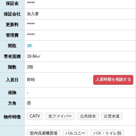
保証金
*****
保証会社
加入要
更新料
*****
管理費
*****
間取
1K
専有面積
19.84㎡
階数
2階
入居時期を相談する
入居日
即時
保険
-
方角
西
CATV
光ファイバー
公共排水
公営水道
物件特徴
室内洗濯機置場
バルコニー
バス・トイレ別