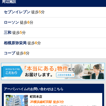
周辺施設
セブンイレブン
徒歩
5
分
ローソン
徒歩
6
分
三和
徒歩
5
分
相模原弥栄局
徒歩
6
分
コープ
徒歩
8
分
アーバンハイムのお問い合わせはこちら
町田本店
JR横浜線町田駅 徒歩3分