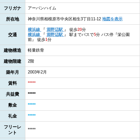
フリガナ
アーバンハイム
所在地
神奈川県相模原市中央区相生3丁目11-12
地図を表示
横浜線
『
淵野辺駅
』
徒歩
20
分
交通
横浜線
『
淵野辺駅
』
駅までバスで
5
分
バス停『栄公園
前』
徒歩
1
分
建物構造
軽量鉄骨
建物階建
2階
築年月
2003年2月
賃料
*****
共益費
*****
敷金
*****
礼金
*****
フリーレ
*****
ント