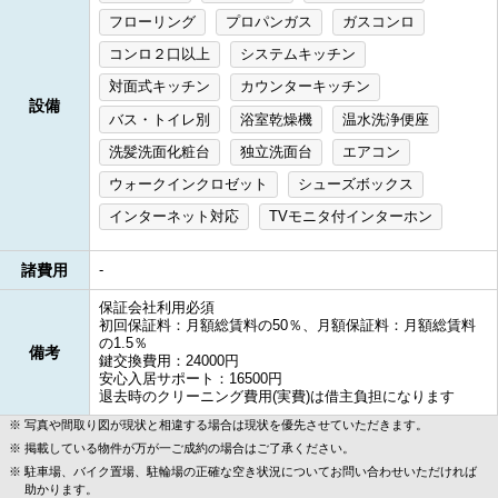
フローリング
プロパンガス
ガスコンロ
コンロ２口以上
システムキッチン
対面式キッチン
カウンターキッチン
設備
バス・トイレ別
浴室乾燥機
温水洗浄便座
洗髪洗面化粧台
独立洗面台
エアコン
ウォークインクロゼット
シューズボックス
インターネット対応
TVモニタ付インターホン
諸費用
-
保証会社利用必須
初回保証料：月額総賃料の50％、月額保証料：月額総賃料
の1.5％
備考
鍵交換費用：24000円
安心入居サポート：16500円
退去時のクリーニング費用(実費)は借主負担になります
写真や間取り図が現状と相違する場合は現状を優先させていただきます。
掲載している物件が万が一ご成約の場合はご了承ください。
駐車場、バイク置場、駐輪場の正確な空き状況についてお問い合わせいただければ
助かります。