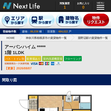
閲覧履歴
お気に入り
1
0
登録物件数
建物：
86,038
棟
部屋数：
484,022
戸
HOME
神奈川県相模原市の賃貸物件一覧
淵野辺駅の賃貸物件一覧
アーバンハイム *****
1階 1LDK
バス・トイレ別
駐車場あり
室内洗濯機置場
フローリング
【更新】2026/08/07
間取り図