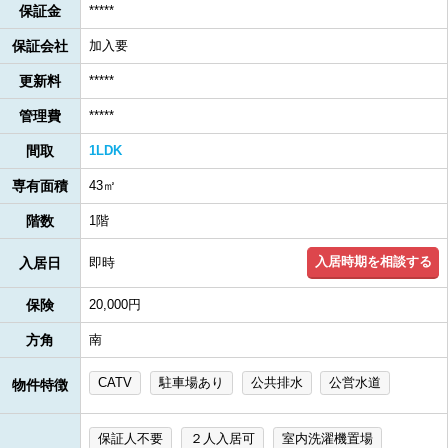
保証金
*****
保証会社
加入要
更新料
*****
管理費
*****
間取
1LDK
専有面積
43㎡
階数
1階
入居時期を相談する
入居日
即時
保険
20,000円
方角
南
CATV
駐車場あり
公共排水
公営水道
物件特徴
保証人不要
２人入居可
室内洗濯機置場