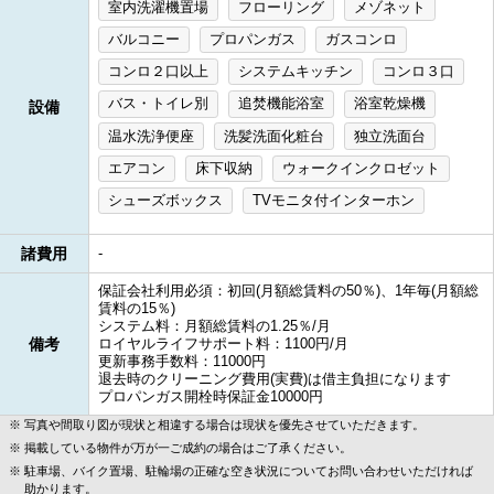
室内洗濯機置場
フローリング
メゾネット
バルコニー
プロパンガス
ガスコンロ
コンロ２口以上
システムキッチン
コンロ３口
バス・トイレ別
追焚機能浴室
浴室乾燥機
設備
温水洗浄便座
洗髪洗面化粧台
独立洗面台
エアコン
床下収納
ウォークインクロゼット
シューズボックス
TVモニタ付インターホン
諸費用
-
保証会社利用必須：初回(月額総賃料の50％)、1年毎(月額総
賃料の15％)
システム料：月額総賃料の1.25％/月
備考
ロイヤルライフサポート料：1100円/月
更新事務手数料：11000円
退去時のクリーニング費用(実費)は借主負担になります
プロパンガス開栓時保証金10000円
写真や間取り図が現状と相違する場合は現状を優先させていただきます。
掲載している物件が万が一ご成約の場合はご了承ください。
駐車場、バイク置場、駐輪場の正確な空き状況についてお問い合わせいただければ
助かります。