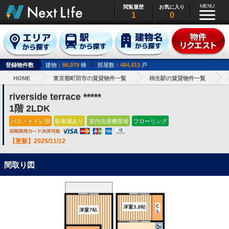
閲覧履歴
お気に入り
1
0
登録物件数
建物：
86,079
棟
部屋数：
484,413
戸
HOME
東京都町田市の賃貸物件一覧
柿生駅の賃貸物件一覧
riverside terrace *****
1階 2LDK
バス・トイレ別
駐車場あり
室内洗濯機置場
フローリング
【更新】2025/11/12
間取り図