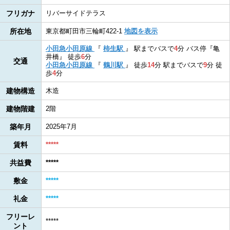
フリガナ
リバーサイドテラス
所在地
東京都町田市三輪町422-1
地図を表示
小田急小田原線
『
柿生駅
』
駅までバスで
4
分
バス停『亀
井橋』
徒歩
6
分
交通
小田急小田原線
『
鶴川駅
』
徒歩
14
分
駅までバスで
9
分
徒
歩
4
分
建物構造
木造
建物階建
2階
築年月
2025年7月
賃料
*****
共益費
*****
敷金
*****
礼金
*****
フリーレ
*****
ント