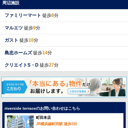
周辺施設
ファミリーマート
徒歩
6
分
マルエツ
徒歩
9
分
ガスト
徒歩
10
分
島忠ホームズ
徒歩
14
分
クリエイトS・D
徒歩
27
分
riverside terraceのお問い合わせはこちら
町田本店
JR横浜線町田駅 徒歩3分