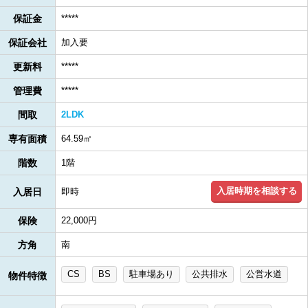
保証金
*****
保証会社
加入要
更新料
*****
管理費
*****
間取
2LDK
専有面積
64.59㎡
階数
1階
入居時期を相談する
入居日
即時
保険
22,000円
方角
南
CS
BS
駐車場あり
公共排水
公営水道
物件特徴