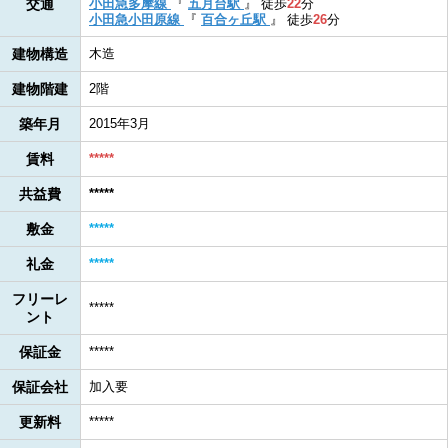
交通
小田急多摩線
『
五月台駅
』
徒歩
22
分
小田急小田原線
『
百合ヶ丘駅
』
徒歩
26
分
建物構造
木造
建物階建
2階
築年月
2015年3月
賃料
*****
共益費
*****
敷金
*****
礼金
*****
フリーレ
*****
ント
保証金
*****
保証会社
加入要
更新料
*****