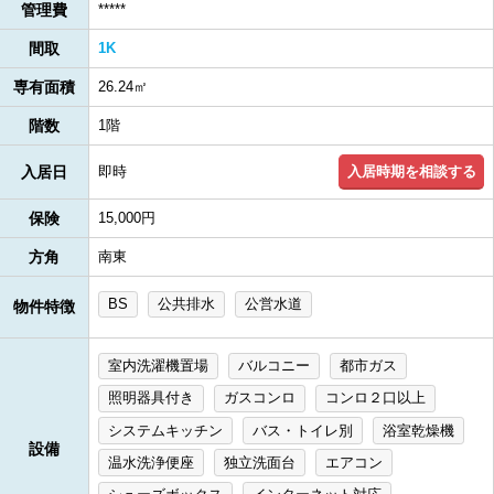
管理費
*****
間取
1K
専有面積
26.24㎡
階数
1階
入居時期を相談する
入居日
即時
保険
15,000円
方角
南東
BS
公共排水
公営水道
物件特徴
室内洗濯機置場
バルコニー
都市ガス
照明器具付き
ガスコンロ
コンロ２口以上
システムキッチン
バス・トイレ別
浴室乾燥機
設備
温水洗浄便座
独立洗面台
エアコン