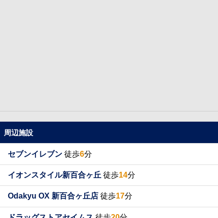
周辺施設
セブンイレブン
徒歩
6
分
イオンスタイル新百合ヶ丘
徒歩
14
分
Odakyu OX 新百合ヶ丘店
徒歩
17
分
ドラッグストアセイムス
徒歩
20
分