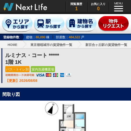
閲覧履歴
お気に入り
1
0
登録物件数
建物：
86,090
棟
部屋数：
484,522
戸
HOME
東京都稲城市の賃貸物件一覧
新百合ヶ丘駅の賃貸物件一覧
ルミナス・コート *****
1階 1K
バス・トイレ別
室内洗濯機置場
【更新】2026/08/08
間取り図