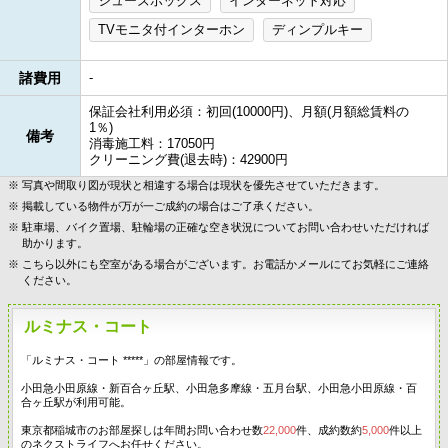
シューズボックス
インターネット対応
TVモニタ付インターホン
ディンプルキー
諸費用
-
保証会社利用必須：初回(10000円)、月額(月額総賃料の
1％)
備考
消毒施工料：17050円
クリーニング費(退去時)：42900円
写真や間取り図が現状と相違する場合は現状を優先させていただきます。
掲載している物件が万が一ご成約の場合はご了承ください。
駐車場、バイク置場、駐輪場の正確な空き状況についてお問い合わせいただければ
助かります。
こちら以外にも空室がある場合がございます。お電話かメールにてお気軽にご連絡
ください。
ルミナス・コート
「ルミナス・コート *****」の部屋情報です。
小田急小田原線・新百合ヶ丘駅、小田急多摩線・五月台駅、小田急小田原線・百
合ヶ丘駅が利用可能。
東京都稲城市のお部屋探しは年間お問い合わせ数
22,000
件、成約数約
5,000
件以上
のネクストライフへお任せください。