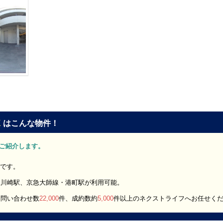
K
はこんな物件！
K」をご紹介します。
報です。
急川崎駅、京急大師線・港町駅が利用可能。
お問い合わせ数
22,000
件、成約数約
5,000
件以上のネクストライフへお任せく