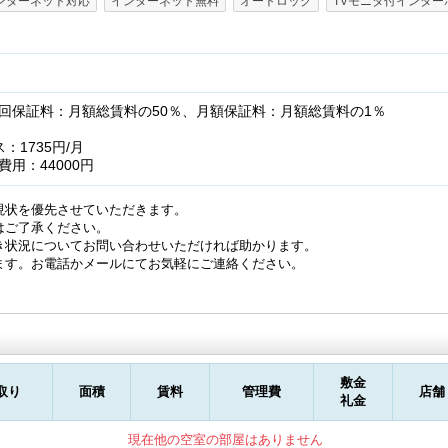
ンターネット対応
インターネット無料
オートロック
TVモニタ付インター
回保証料：月額総賃料の50％、月額保証料：月額総賃料の1％
：1735円/月
用：44000円
現状を優先させていただきます。
はご了承ください。
き状況についてお問い合わせいただければ助かります。
ます。お電話かメールにてお気軽にご連絡ください。
敷金
取り
面積
賃料
管理費
店舗
礼金
現在他の空室の部屋はありません