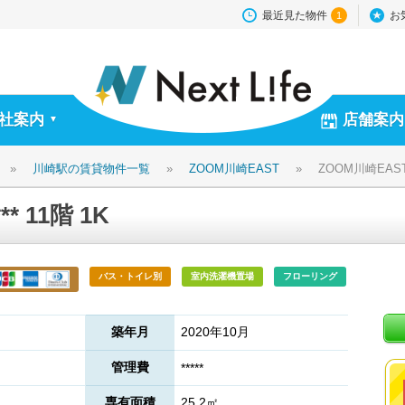
最近見た物件
お
1
社案内
店舗案内
▼
»
川崎駅の賃貸物件一覧
»
ZOOM川崎EAST
»
ZOOM川崎EAST *
* 11階 1K
バス・トイレ別
室内洗濯機置場
フローリング
築年月
2020年10月
管理費
*****
専有面積
25.2㎡