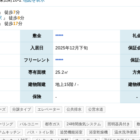
田町10-2
地図を表示
』
徒歩
7
分
駅
』
徒歩
8
分
』
徒歩
17
分
敷金
礼
*****
入居日
2025年12月下旬
保証
フリーレント
保証
*****
専有面積
25.2㎡
方
建物階建
地上15階 / -
建物
保険
-
-
ーズ
分譲タイプ
エレベーター
公共排水
公営水道
ーリング
バルコニー
都市ガス
24時間換気システム
照明器具付き
テムキッチン
バス・トイレ別
追焚機能浴室
浴室乾燥機
温水洗浄便座