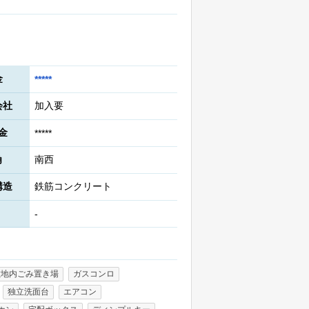
金
*****
会社
加入要
金
*****
角
南西
構造
鉄筋コンクリート
-
敷地内ごみ置き場
ガスコンロ
独立洗面台
エアコン