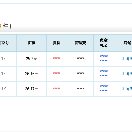
6
件 )
敷金
間取り
面積
賃料
管理費
店舗
礼金
*****
1K
25.2㎡
*****
*****
川崎
*****
*****
1K
26.16㎡
*****
*****
川崎
*****
*****
1K
26.17㎡
*****
*****
川崎
*****