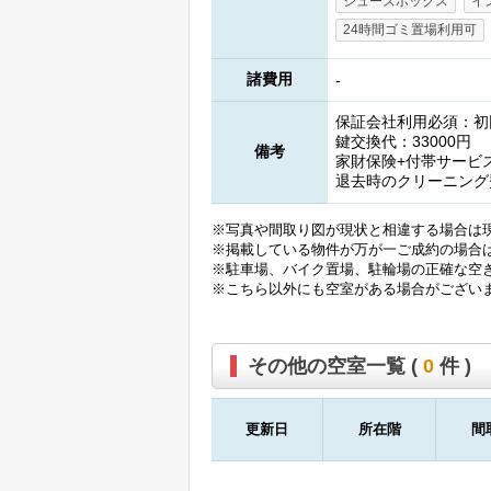
シューズボックス
イ
24時間ゴミ置場利用可
諸費用
-
保証会社利用必須：初
鍵交換代：33000円
備考
家財保険+付帯サービス
退去時のクリーニング費
※写真や間取り図が現状と相違する場合は
※掲載している物件が万が一ご成約の場合
※駐車場、バイク置場、駐輪場の正確な空
※こちら以外にも空室がある場合がござい
その他の空室一覧 (
0
件 )
更新日
所在階
間