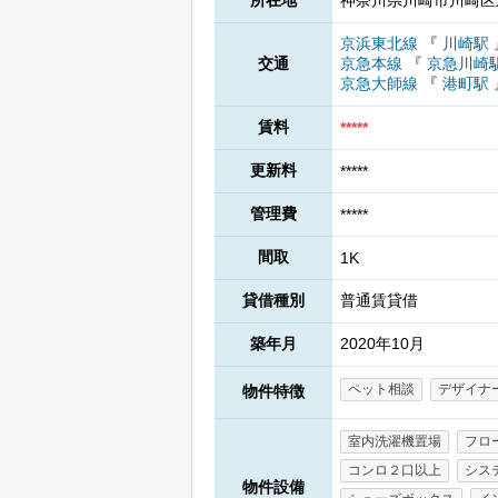
所在地
神奈川県川崎市川崎区東
京浜東北線
『
川崎駅
交通
京急本線
『
京急川崎
京急大師線
『
港町駅
賃料
*****
更新料
*****
管理費
*****
間取
1K
貸借種別
普通賃貸借
築年月
2020年10月
ペット相談
デザイナ
物件特徴
室内洗濯機置場
フロ
コンロ２口以上
シス
物件設備