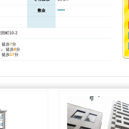
敷金
*****
町10-2
』
徒歩
7
分
駅
』
徒歩
8
分
』
徒歩
17
分