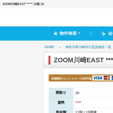
ZOOM川崎EAST ***** 11階 1K
物件検索
会
▼
HOME
»
神奈川県川崎市の賃貸物件一覧
ZOOM川崎EAST ****
初期費用クレジットカード決済可能
間取り
1K
賃料
*****
所在階
11階 / 15階建