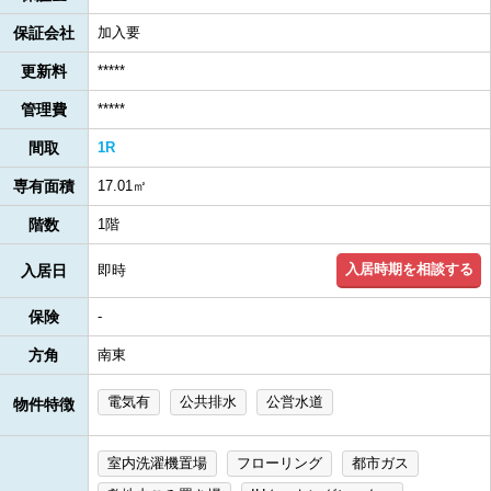
保証会社
加入要
更新料
*****
管理費
*****
間取
1R
専有面積
17.01㎡
階数
1階
入居時期を相談する
入居日
即時
保険
-
方角
南東
電気有
公共排水
公営水道
物件特徴
室内洗濯機置場
フローリング
都市ガス