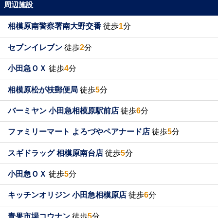
周辺施設
相模原南警察署南大野交番
徒歩
1
分
セブンイレブン
徒歩
2
分
小田急ＯＸ
徒歩
4
分
相模原松が枝郵便局
徒歩
5
分
バーミヤン 小田急相模原駅前店
徒歩
6
分
ファミリーマート よろづやペアナード店
徒歩
5
分
スギドラッグ 相模原南台店
徒歩
5
分
小田急ＯＸ
徒歩
5
分
キッチンオリジン 小田急相模原店
徒歩
6
分
青果市場コウナン
徒歩
5
分