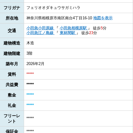
フリガナ
フェリオオダキュウサガミハラ
所在地
神奈川県相模原市南区南台4丁目16-10
地図を表示
小田急小田原線
『
小田急相模原駅
』
徒歩
5
分
交通
小田急江ノ島線
『
東林間駅
』
徒歩
23
分
建物構造
木造
建物階建
3階
築年月
2026年2月
賃料
*****
共益費
*****
敷金
*****
礼金
*****
フリーレ
*****
ント
保証金
*****