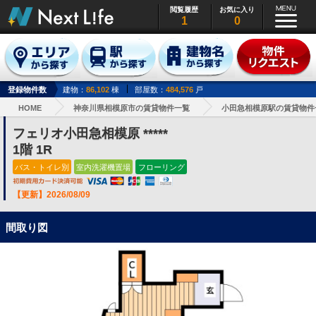
閲覧履歴
お気に入り
1
0
登録物件数
建物：
86,102
棟
部屋数：
484,576
戸
HOME
神奈川県相模原市の賃貸物件一覧
小田急相模原駅の賃貸物件
フェリオ小田急相模原 *****
1階 1R
バス・トイレ別
室内洗濯機置場
フローリング
【更新】2026/08/09
間取り図