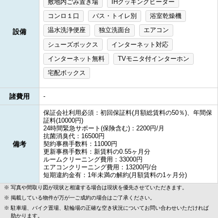
敷地内ごみ置き場
IHクッキングヒーター
コンロ１口
バス・トイレ別
浴室乾燥機
温水洗浄便座
独立洗面台
エアコン
設備
シューズボックス
インターネット対応
インターネット無料
TVモニタ付インターホン
宅配ボックス
諸費用
-
保証会社利用必須：初回保証料(月額総賃料の50％)、年間保
証料(10000円)
24時間緊急サポート(保険含む)：2200円/月
抗菌消臭代：16500円
備考
契約事務手数料：11000円
更新事務手数料：新賃料の0.55ヶ月分
ルームクリーニング費用：33000円
エアコンクリーニング費用：13200円/台
短期違約金有：1年未満の解約(月額賃料の1ヶ月分)
写真や間取り図が現状と相違する場合は現状を優先させていただきます。
掲載している物件が万が一ご成約の場合はご了承ください。
駐車場、バイク置場、駐輪場の正確な空き状況についてお問い合わせいただければ
助かります。