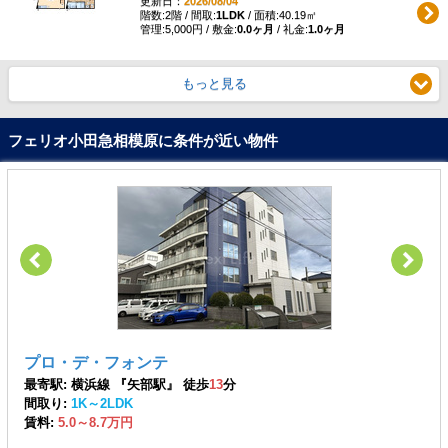
更新日：
2026/08/04
階数:2階 / 間取:
1LDK
/ 面積:40.19㎡
管理:5,000円 / 敷金:
0.0ヶ月
/ 礼金:
1.0ヶ月
もっと見る
フェリオ小田急相模原に条件が近い物件
プロ・デ・フォンテ
最寄駅: 横浜線 『矢部駅』 徒歩
13
分
間取り:
1K～2LDK
賃料:
5.0～8.7万円