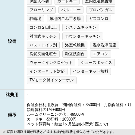
保証人不要
カードキー
室内洗濯機置場
フローリング
バルコニー
プロパンガス
駐輪場
敷地内ごみ置き場
ガスコンロ
コンロ２口以上
システムキッチン
対面式キッチン
カウンターキッチン
設備
バス・トイレ別
浴室乾燥機
温水洗浄便座
洗髪洗面化粧台
独立洗面台
エアコン
ウォークインクロゼット
シューズボックス
インターネット対応
インターネット無料
TVモニタ付インターホン
諸費用
-
保証会社利用必須 初回保証料：35000円、月額保証料：月
額総賃料の1％+800円
備考
ルームクリーニング代：49500円
カードキー発行料：16500円
ペット飼育時：敷金1ヶ月追加(小型犬1匹まで)
写真や間取り図が現状と相違する場合は現状を優先させていただきます。