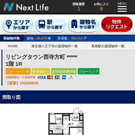
閲覧履歴
お気に入り
1
0
登録物件数
建物：
86,079
棟
部屋数：
484,413
戸
HOME
東京都八王子市の賃貸物件一覧
高尾駅の賃貸物件一覧
リビングタウン西寺方町 *****
1階 1R
バス・トイレ別
駐車場あり
室内洗濯機置場
フローリング
【更新】2026/08/08
間取り図