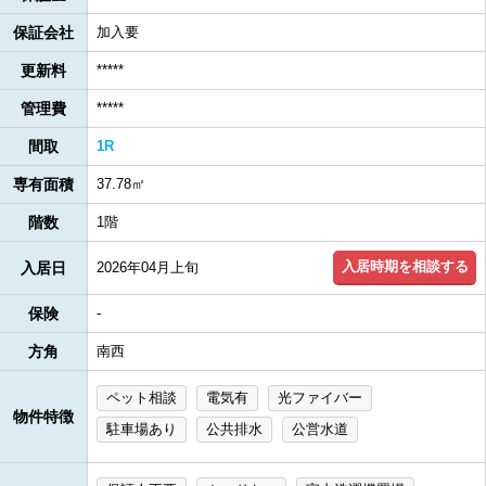
保証会社
加入要
更新料
*****
管理費
*****
間取
1R
専有面積
37.78㎡
階数
1階
入居時期を相談する
入居日
2026年04月上旬
保険
-
方角
南西
ペット相談
電気有
光ファイバー
物件特徴
駐車場あり
公共排水
公営水道