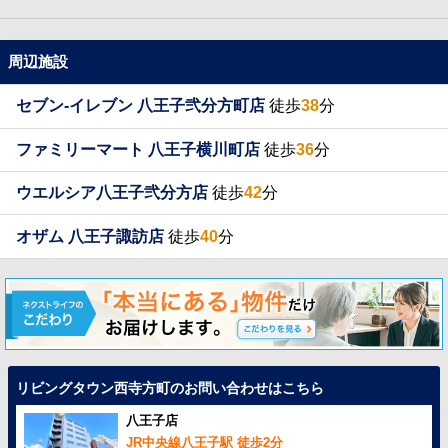
周辺施設
セブン-イレブン 八王子弐分方町店
徒歩
38
分
ファミリーマート 八王子横川町店
徒歩
36
分
ウエルシア八王子弐分方店
徒歩
42
分
オザム 八王子諏訪店
徒歩
40
分
リビングタウン西寺方町のお問い合わせはこちら
八王子店
JR中央線八王子駅 徒歩2分