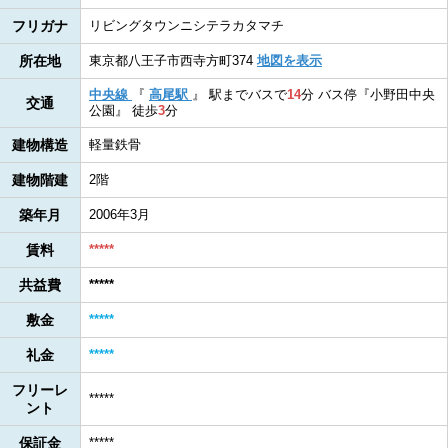
フリガナ
リビングタウンニシテラカタマチ
所在地
東京都八王子市西寺方町374
地図を表示
中央線
『
高尾駅
』
駅までバスで
14
分
バス停『小野田中央
交通
公園』
徒歩
3
分
建物構造
軽量鉄骨
建物階建
2階
築年月
2006年3月
賃料
*****
共益費
*****
敷金
*****
礼金
*****
フリーレ
*****
ント
保証金
*****