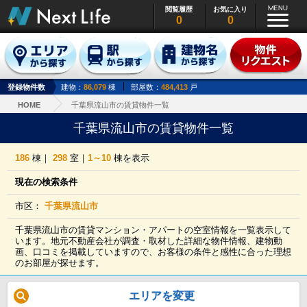
閲覧履歴
お気に入り
0
0
登録物件数
建物：
86,079
棟
部屋数：
484,413
戸
HOME
千葉県流山市の賃貸物件一覧
千葉県流山市の賃貸物件一覧
186
棟｜
298
室｜
1～10
棟を表示
現在の検索条件
市区：
千葉県流山市
千葉県流山市の賃貸マンション・アパートの空室情報を一覧表示して
います。地元不動産会社が調査・取材した詳細な物件情報、建物動
画、口コミを掲載していますので、お客様の条件と感性に合った理想
のお部屋が探せます。
エリアを変更