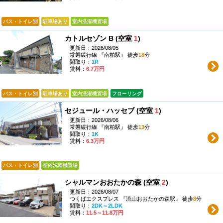
バス・トイレ別
駐車場あり
室内洗濯機置場
カトルセゾン B (空室
1
)
更新日：2026/08/05
常磐緩行線 『南柏駅』 徒歩
18
分
間取り：
1R
賃料：
6.7万円
バス・トイレ別
駐車場あり
室内洗濯機置場
フローリング
セジュール・ハッセブ (空室
1
)
更新日：2026/08/06
常磐緩行線 『南柏駅』 徒歩
13
分
間取り：
1K
賃料：
6.3万円
バス・トイレ別
室内洗濯機置場
シャルマンおおたかの森 (空室
2
)
更新日：2026/08/07
つくばエクスプレス 『流山おおたかの森駅』 徒歩
8
分
間取り：
2DK～2LDK
賃料：
11.5～11.8万円