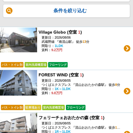
条件を絞り込む
Village Globo (空室
1
)
更新日：2026/08/06
武蔵野線 『南流山駅』 徒歩
13
分
間取り：
1LDK
賃料：
9.2万円
バス・トイレ別
室内洗濯機置場
フローリング
FOREST WIND (空室
1
)
更新日：2026/08/05
つくばエクスプレス 『流山おおたかの森駅』 徒歩
8
分
間取り：
1K～1LDK
賃料：
9.8万円
バス・トイレ別
駐車場あり
室内洗濯機置場
フローリング
フェリーチェおおたかの森 (空室
1
)
更新日：2026/08/05
つくばエクスプレス 『流山おおたかの森駅』 徒歩
11
分
間取り：
1R～1LDK