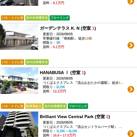
賃料：
8.1万円
バス・トイレ別
室内洗濯機置場
フローリング
ガーデンテラス K. N (空室
1
)
更新日：2026/08/05
常磐緩行線 『南柏駅』 徒歩
12
分
間取り：
3K
賃料：
6.1万円
バス・トイレ別
室内洗濯機置場
HANABUSA Ⅰ (空室
1
)
更新日：2026/08/05
つくばエクスプレス 『流山おおたかの森駅』 徒歩
16
分
間取り：
2LDK
賃料：
12.2万円
バス・トイレ別
駐車場あり
室内洗濯機置場
フローリング
Brilliant View Central Park (空室
2
)
更新日：2026/08/05
つくばエクスプレス 『流山セントラルパーク駅』 徒歩
1
分
間取り：
1LDK～3LDK
賃料：
16.8～17.0万円