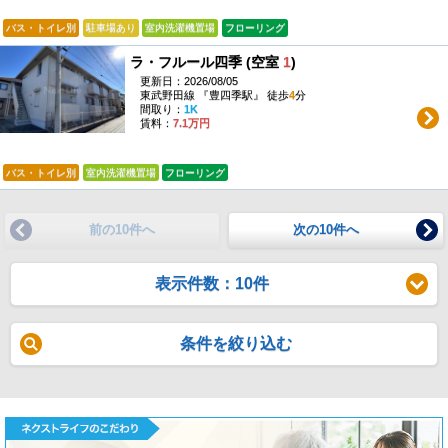
バス・トイレ別
駐車場あり
室内洗濯機置場
フローリング
ラ・フルール四季 (空室
1
)
更新日：2026/08/05
東武野田線 『豊四季駅』 徒歩
4
分
間取り：
1K
賃料：
7.1万円
バス・トイレ別
室内洗濯機置場
フローリング
前の10件へ
次の10件へ
表示件数：10件
条件を絞り込む