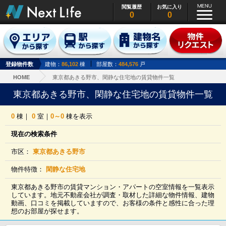
閲覧履歴
お気に入り
0
0
登録物件数
建物：
86,102
棟
部屋数：
484,576
戸
HOME
東京都あきる野市、閑静な住宅地の賃貸物件一覧
東京都あきる野市、閑静な住宅地の賃貸物件一覧
0
棟｜
0
室｜
0～0
棟を表示
現在の検索条件
市区：
東京都あきる野市
物件特徴：
閑静な住宅地
東京都あきる野市の賃貸マンション・アパートの空室情報を一覧表示
しています。地元不動産会社が調査・取材した詳細な物件情報、建物
動画、口コミを掲載していますので、お客様の条件と感性に合った理
想のお部屋が探せます。