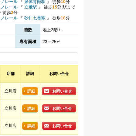
モノレール
『
泉体育館駅
』
徒歩
10
分
モノレール
『
立飛駅
』
徒歩
15
分
駅まで
分
徒歩
2
分
モノレール
『
砂川七番駅
』
徒歩
16
分
階数
地上3階 / -
専有面積
23～25㎡
店舗
詳細
お問い合せ
立川店
詳細
お問い合せ
立川店
詳細
お問い合せ
立川店
詳細
お問い合せ