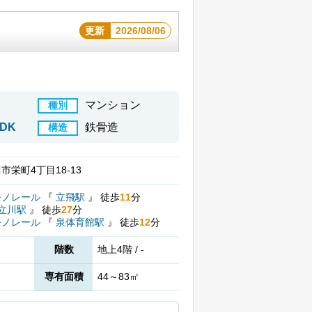
更新
2026/08/06
マンション
種別
LDK
鉄骨造
構造
市栄町4丁目18-13
モノレール
『
立飛駅
』
徒歩
11
分
立川駅
』
徒歩
27
分
モノレール
『
泉体育館駅
』
徒歩
12
分
階数
地上4階 / -
専有面積
44～83㎡