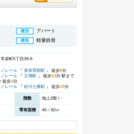
アパート
種別
軽量鉄骨
構造
市栄町5丁目39-6
モノレール
『
泉体育館駅
』
徒歩
9
分
モノレール
『
立飛駅
』
徒歩
13
分
駅まで
分
徒歩
1
分
モノレール
『
砂川七番駅
』
徒歩
15
分
階数
地上2階 / -
専有面積
45～50㎡