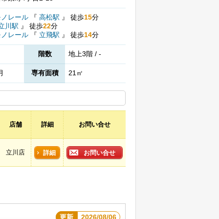
モノレール
『
高松駅
』
徒歩
15
分
立川駅
』
徒歩
22
分
モノレール
『
立飛駅
』
徒歩
14
分
階数
地上3階 / -
月
専有面積
21㎡
店舗
詳細
お問い合せ
立川店
詳細
お問い合せ
更新
2026/08/06