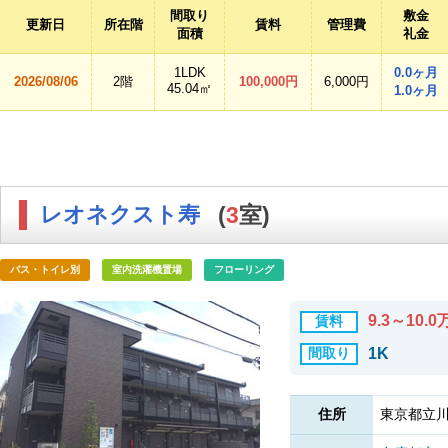
間取り
敷金
更新日
所在階
賃料
管理費
面積
礼金
1LDK
0.0ヶ月
2026/08/06
2階
100,000円
6,000円
45.04㎡
1.0ヶ月
レオネクスト寿
(
3
室)
バス・トイレ別
室内洗濯機置場
フローリング
9.3～10.
賃料
間取り
1K
住所
東京都立川