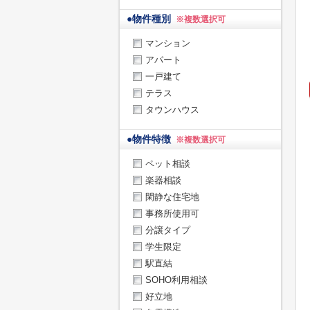
●
物件種別
※複数選択可
マンション
アパート
一戸建て
テラス
タウンハウス
●
物件特徴
※複数選択可
ペット相談
楽器相談
閑静な住宅地
事務所使用可
分譲タイプ
学生限定
駅直結
SOHO利用相談
好立地