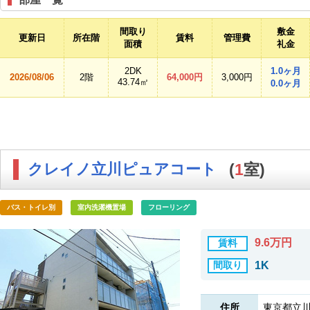
間取り
敷金
更新日
所在階
賃料
管理費
面積
礼金
2DK
1.0ヶ月
2026/08/06
2階
64,000円
3,000円
43.74㎡
0.0ヶ月
クレイノ立川ピュアコート
(
1
室)
バス・トイレ別
室内洗濯機置場
フローリング
9.6万円
賃料
間取り
1K
住所
東京都立川