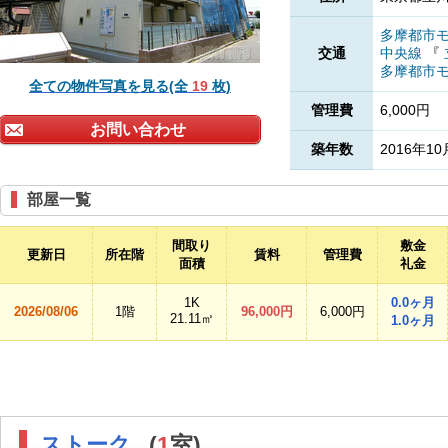
多摩都市
交通
中央線
『
多摩都市
全ての物件写真を見る(全
19
枚)
管理費
6,000円
お問い合わせ
築年数
2016年10
部屋一覧
間取り
敷金
更新日
所在階
賃料
管理費
面積
礼金
1K
0.0ヶ月
2026/08/06
1階
96,000円
6,000円
21.11㎡
1.0ヶ月
ストーク
(
1
室)