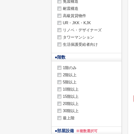
免震構造
耐震構造
高級賃貸物件
UR・JKK・KJK
リノベ・デザイナーズ
タワーマンション
生活保護受給者向け
●
階数
1階のみ
2階以上
5階以上
10階以上
15階以上
20階以上
30階以上
最上階
●
部屋設備
※複数選択可