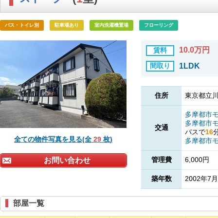
バス・トイレ別
駐車場あり
室内洗濯機置場
フローリング
10.0万円
賃料
間取り
1LDK
住所
東京都立川
多摩都市
多摩都市
交通
バスで
16
全ての物件写真を見る(全
29
枚)
多摩都市
管理費
6,000円
お問い合わせ
築年数
2002年7月
部屋一覧