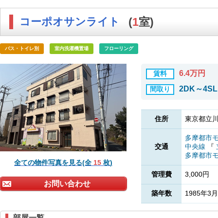
コーポオサンライト
(
1
室)
バス・トイレ別
室内洗濯機置場
フローリング
6.4万円
賃料
2DK～4S
間取り
住所
東京都立川
多摩都市
交通
中央線
『
多摩都市
全ての物件写真を見る(全
15
枚)
管理費
3,000円
お問い合わせ
築年数
1985年3月
部屋一覧