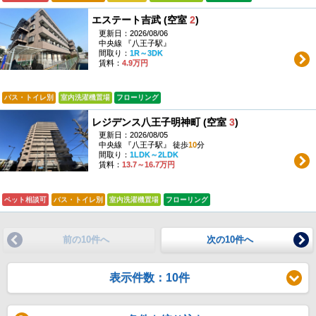
エステート吉武 (空室
2
)
更新日：2026/08/06
中央線 『八王子駅』
間取り：
1R～3DK
賃料：
4.9万円
バス・トイレ別
室内洗濯機置場
フローリング
レジデンス八王子明神町 (空室
3
)
更新日：2026/08/05
中央線 『八王子駅』 徒歩
10
分
間取り：
1LDK～2LDK
賃料：
13.7～16.7万円
ペット相談可
バス・トイレ別
室内洗濯機置場
フローリング
前の10件へ
次の10件へ
表示件数：10件