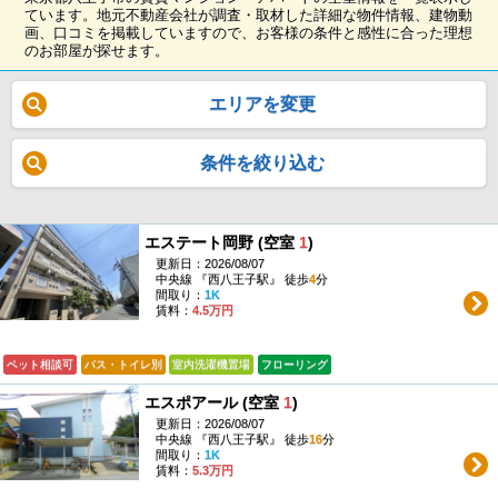
ています。地元不動産会社が調査・取材した詳細な物件情報、建物動
画、口コミを掲載していますので、お客様の条件と感性に合った理想
のお部屋が探せます。
エリアを変更
条件を絞り込む
エステート岡野 (空室
1
)
更新日：2026/08/07
中央線 『西八王子駅』 徒歩
4
分
間取り：
1K
賃料：
4.5万円
ペット相談可
バス・トイレ別
室内洗濯機置場
フローリング
エスポアール (空室
1
)
更新日：2026/08/07
中央線 『西八王子駅』 徒歩
16
分
間取り：
1K
賃料：
5.3万円