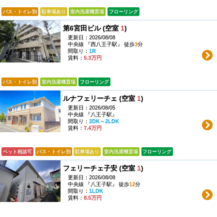
バス・トイレ別
駐車場あり
室内洗濯機置場
フローリング
第6宮田ビル (空室
1
)
更新日：2026/08/08
中央線 『西八王子駅』 徒歩
3
分
間取り：
1R
賃料：
5.3万円
バス・トイレ別
室内洗濯機置場
フローリング
ルナフェリーチェ (空室
1
)
更新日：2026/08/05
中央線 『八王子駅』
間取り：
2DK～2LDK
賃料：
7.4万円
ペット相談可
バス・トイレ別
駐車場あり
室内洗濯機置場
フローリング
フェリーチェ子安 (空室
1
)
更新日：2026/08/08
中央線 『八王子駅』 徒歩
12
分
間取り：
1LDK
賃料：
8.5万円