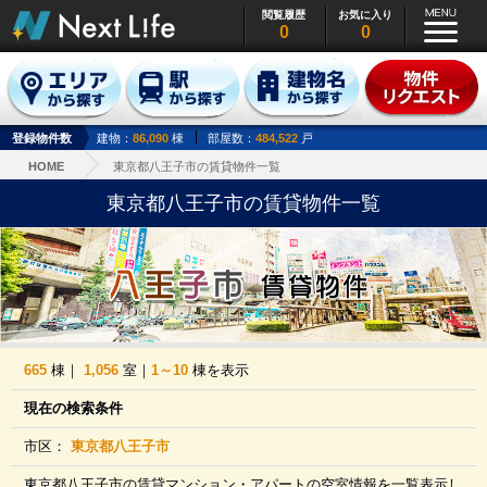
閲覧履歴
お気に入り
0
0
登録物件数
建物：
86,090
棟
部屋数：
484,522
戸
HOME
東京都八王子市の賃貸物件一覧
東京都八王子市の賃貸物件一覧
665
棟｜
1,056
室｜
1～10
棟を表示
現在の検索条件
市区：
東京都八王子市
東京都八王子市の賃貸マンション・アパートの空室情報を一覧表示し