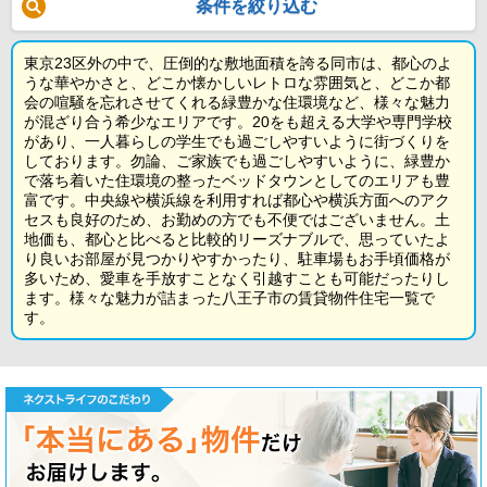
条件を絞り込む
東京23区外の中で、圧倒的な敷地面積を誇る同市は、都心のよ
うな華やかさと、どこか懐かしいレトロな雰囲気と、どこか都
会の喧騒を忘れさせてくれる緑豊かな住環境など、様々な魅力
が混ざり合う希少なエリアです。20をも超える大学や専門学校
があり、一人暮らしの学生でも過ごしやすいように街づくりを
しております。勿論、ご家族でも過ごしやすいように、緑豊か
で落ち着いた住環境の整ったベッドタウンとしてのエリアも豊
富です。中央線や横浜線を利用すれば都心や横浜方面へのアク
セスも良好のため、お勤めの方でも不便ではございません。土
地価も、都心と比べると比較的リーズナブルで、思っていたよ
り良いお部屋が見つかりやすかったり、駐車場もお手頃価格が
多いため、愛車を手放すことなく引越すことも可能だったりし
ます。様々な魅力が詰まった八王子市の賃貸物件住宅一覧で
す。