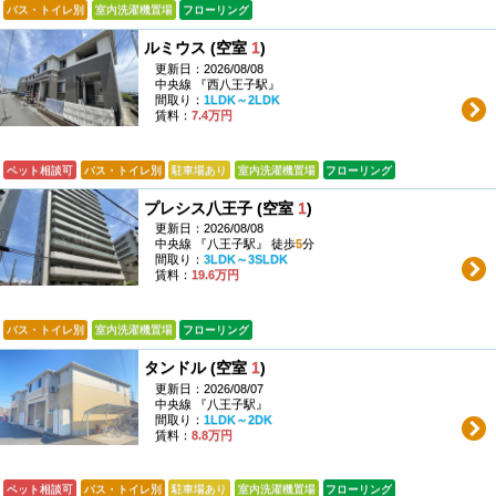
バス・トイレ別
室内洗濯機置場
フローリング
ルミウス (空室
1
)
更新日：2026/08/08
中央線 『西八王子駅』
間取り：
1LDK～2LDK
賃料：
7.4万円
ペット相談可
バス・トイレ別
駐車場あり
室内洗濯機置場
フローリング
プレシス八王子 (空室
1
)
更新日：2026/08/08
中央線 『八王子駅』 徒歩
5
分
間取り：
3LDK～3SLDK
賃料：
19.6万円
バス・トイレ別
室内洗濯機置場
フローリング
タンドル (空室
1
)
更新日：2026/08/07
中央線 『八王子駅』
間取り：
1LDK～2DK
賃料：
8.8万円
ペット相談可
バス・トイレ別
駐車場あり
室内洗濯機置場
フローリング