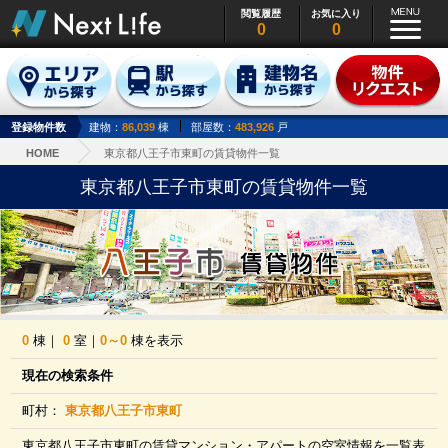
閲覧履歴
お気に入り
0
0
登録物件数
建物：
86,039
棟
部屋数：
483,926
戸
HOME
東京都八王子市東町の賃貸物件一覧
東京都八王子市東町の賃貸物件一覧
0
棟｜
0
室｜
0～0
棟を表示
現在の検索条件
町村：
東京都八王子市東町
東京都八王子市東町の賃貸マンション・アパートの空室情報を一覧表