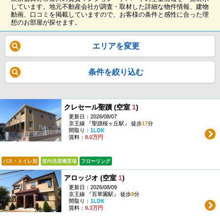
しています。地元不動産会社が調査・取材した詳細な物件情報、建物
動画、口コミを掲載していますので、お客様の条件と感性に合った理
想のお部屋が探せます。
エリアを変更
条件を絞り込む
クレセール聖蹟 (空室
1
)
更新日：2026/08/07
京王線 『聖蹟桜ヶ丘駅』 徒歩
17
分
間取り：
1LDK
賃料：
8.0万円
バス・トイレ別
室内洗濯機置場
フローリング
アロッジオ (空室
1
)
更新日：2026/08/09
京王線 『百草園駅』 徒歩
9
分
間取り：
1LDK
賃料：
9.3万円