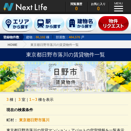
閲覧履歴
お気に入り
0
0
登録物件数
建物：
86,102
棟
部屋数：
484,576
戸
HOME
東京都日野市落川の賃貸物件一覧
東京都日野市落川の賃貸物件一覧
3
棟｜
3
室｜
1～3
棟を表示
現在の検索条件
町村：
東京都日野市落川
東京都日野市落川の賃貸マンション・アパートの空室情報を一覧表示