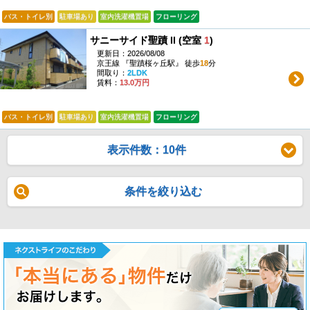
バス・トイレ別
駐車場あり
室内洗濯機置場
フローリング
サニーサイド聖蹟 II (空室
1
)
更新日：2026/08/08
京王線 『聖蹟桜ヶ丘駅』 徒歩
18
分
間取り：
2LDK
賃料：
13.0万円
バス・トイレ別
駐車場あり
室内洗濯機置場
フローリング
表示件数：10件
条件を絞り込む