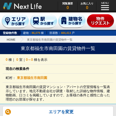
閲覧履歴
お気に入り
0
0
登録物件数
建物：
86,079
棟
部屋数：
484,413
戸
HOME
東京都福生市南田園の賃貸物件一覧
東京都福生市南田園の賃貸物件一覧
0
棟｜
0
室｜
0～0
棟を表示
現在の検索条件
町村：
東京都福生市南田園
東京都福生市南田園の賃貸マンション・アパートの空室情報を一覧表
示しています。地元不動産会社が調査・取材した詳細な物件情報、建
物動画、口コミを掲載していますので、お客様の条件と感性に合った
理想のお部屋が探せます。
エリアを変更