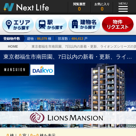
閲覧履歴
お気に入り
0
0
登録物件数
建物：
86,079
棟
部屋数：
484,413
戸
HOME
東京都福生市南田園、7日以内の新着・更新、ライオンズシリーズの
東京都福生市南田園、7日以内の新着・更新、ライオンズシリーズの賃貸物件一覧
0
棟｜
0
室｜
0～0
棟を表示