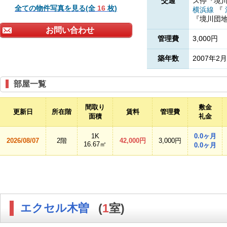
交通
ス停『境
全ての物件写真を見る(全
16
枚)
横浜線
『
『境川団
お問い合わせ
管理費
3,000円
築年数
2007年2月
部屋一覧
間取り
敷金
更新日
所在階
賃料
管理費
面積
礼金
1K
0.0ヶ月
2026/08/07
2階
42,000円
3,000円
16.67㎡
0.0ヶ月
エクセル木曽
(
1
室)