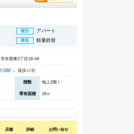
アパート
種別
軽量鉄骨
構造
市木曽東3丁目18-49
古淵駅
』
徒歩
15
分
階数
地上2階 / -
専有面積
28㎡
店舗
詳細
お問い合せ