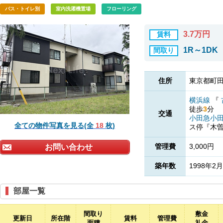
バス・トイレ別
室内洗濯機置場
フローリング
3.7万円
賃料
1R～1DK
間取り
住所
東京都町田
横浜線
『
徒歩
3
分
交通
小田急小
全ての物件写真を見る(全
18
枚)
ス停『木
管理費
3,000円
お問い合わせ
築年数
1998年2月
部屋一覧
間取り
敷金
更新日
所在階
賃料
管理費
面積
礼金