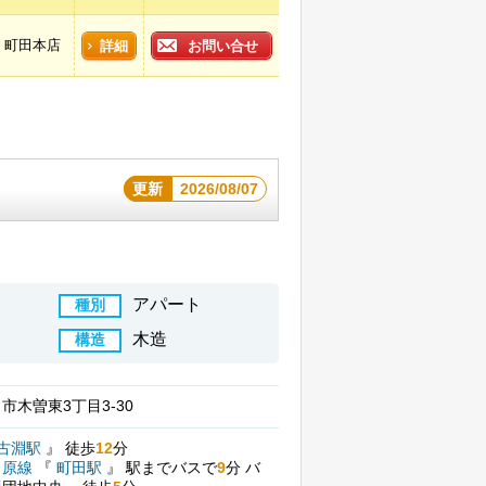
町田本店
詳細
お問い合せ
更新
2026/08/07
アパート
種別
木造
構造
市木曽東3丁目3-30
古淵駅
』
徒歩
12
分
田原線
『
町田駅
』
駅までバスで
9
分
バ