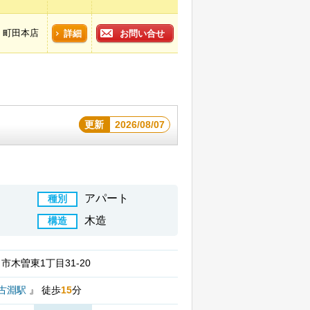
町田本店
詳細
お問い合せ
更新
2026/08/07
アパート
種別
木造
構造
市木曽東1丁目31-20
古淵駅
』
徒歩
15
分