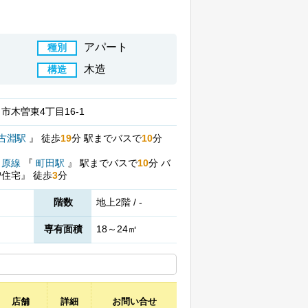
アパート
種別
木造
構造
市木曽東4丁目16-1
古淵駅
』
徒歩
19
分
駅までバスで
10
分
田原線
『
町田駅
』
駅までバスで
10
分
バ
曽住宅』
徒歩
3
分
階数
地上2階 / -
専有面積
18～24㎡
店舗
詳細
お問い合せ