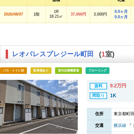
1R
0.0ヶ月
2026/08/07
1階
37,000円
3,000円
18.21㎡
0.0ヶ月
レオパレスプレジール町田
(
1
室)
バス・トイレ別
駐車場あり
室内洗濯機置場
フローリング
9.2万円
賃料
間取り
1K
住所
東京都町田
交通
横浜線
『