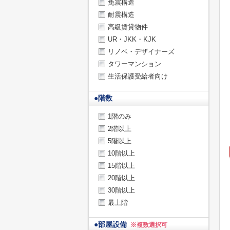
免震構造
耐震構造
高級賃貸物件
UR・JKK・KJK
リノベ・デザイナーズ
タワーマンション
生活保護受給者向け
●
階数
1階のみ
2階以上
5階以上
10階以上
15階以上
20階以上
30階以上
最上階
●
部屋設備
※複数選択可