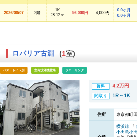
1K
0.0ヶ月
2026/08/07
2階
56,000円
4,000円
28.12㎡
0.0ヶ月
ロバリア古淵
(
1
室)
バス・トイレ別
室内洗濯機置場
フローリング
4.2万円
賃料
1R～1K
間取り
住所
東京都町田
横浜線
『
小田急小