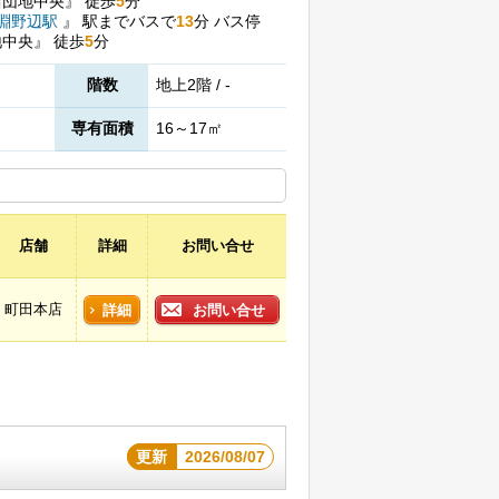
川団地中央』
徒歩
5
分
淵野辺駅
』
駅までバスで
13
分
バス停
地中央』
徒歩
5
分
階数
地上2階 / -
専有面積
16～17㎡
店舗
詳細
お問い合せ
町田本店
詳細
お問い合せ
更新
2026/08/07