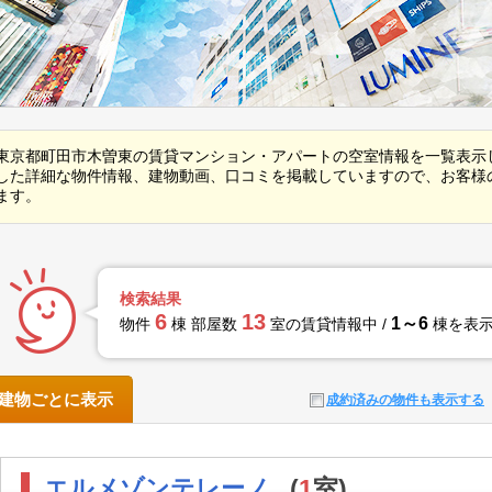
東京都町田市木曽東の賃貸マンション・アパートの空室情報を一覧表示
した詳細な物件情報、建物動画、口コミを掲載していますので、お客様
ます。
検索結果
6
13
1～6
物件
棟 部屋数
室の賃貸情報中 /
棟を表
建物ごとに表示
成約済みの物件も表示する
エルメゾンテレーノ
(
1
室)