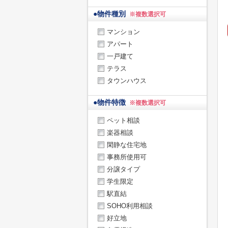
●
物件種別
※複数選択可
マンション
アパート
一戸建て
テラス
タウンハウス
●
物件特徴
※複数選択可
ペット相談
楽器相談
閑静な住宅地
事務所使用可
分譲タイプ
学生限定
駅直結
SOHO利用相談
好立地