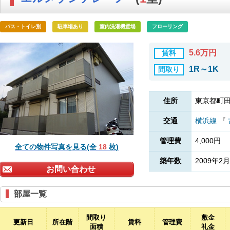
バス・トイレ別
駐車場あり
室内洗濯機置場
フローリング
5.6万円
賃料
1R～1K
間取り
住所
東京都町田
交通
横浜線
『
管理費
4,000円
全ての物件写真を見る(全
18
枚)
築年数
2009年2月
お問い合わせ
部屋一覧
間取り
敷金
更新日
所在階
賃料
管理費
面積
礼金