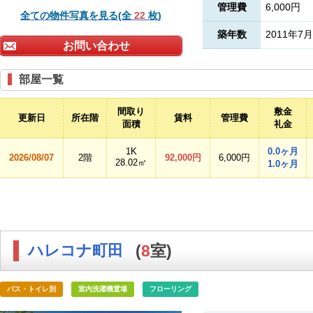
管理費
6,000円
全ての物件写真を見る(全
22
枚)
築年数
2011年7月
お問い合わせ
部屋一覧
間取り
敷金
更新日
所在階
賃料
管理費
面積
礼金
1K
0.0ヶ月
2026/08/07
2階
92,000円
6,000円
28.02㎡
1.0ヶ月
ハレコナ町田
(
8
室)
バス・トイレ別
室内洗濯機置場
フローリング