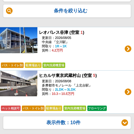
条件を絞り込む
レオパレス谷津 (空室
1
)
更新日：2026/08/05
中央線 『立川駅』
間取り：
1R～1K
賃料：
4.2万円
バス・トイレ別
駐車場あり
室内洗濯機置場
ヒカルサ東京武蔵村山 (空室
5
)
更新日：2026/08/08
多摩都市モノレール 『上北台駅』
間取り：
2LDK～3LDK
賃料：
10.3～10.5万円
ペット相談可
バス・トイレ別
駐車場あり
室内洗濯機置場
フローリング
表示件数：10件