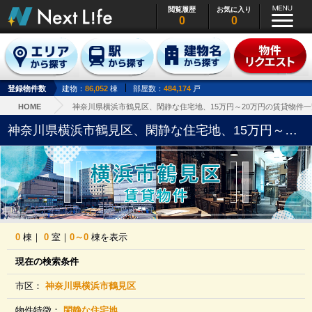
閲覧履歴
お気に入り
0
0
登録物件数
建物：
86,052
棟
部屋数：
484,174
戸
HOME
神奈川県横浜市鶴見区、閑静な住宅地、15万円～20万円の賃貸物件一
神奈川県横浜市鶴見区、閑静な住宅地、15万円～20万円の賃貸物件一覧
0
棟｜
0
室｜
0～0
棟を表示
現在の検索条件
市区：
神奈川県横浜市鶴見区
物件特徴：
閑静な住宅地