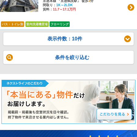
京急本線 『京急鶴見駅』 徒歩
3
分
間取り：
1K～2LDK
賃料：
11.7～17.1万円
バス・トイレ別
室内洗濯機置場
フローリング
表示件数：10件
条件を絞り込む