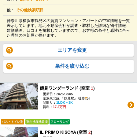
他：
その他検索項目
神奈川県横浜市鶴見区の賃貸マンション・アパートの空室情報を一覧
表示しています。地元不動産会社が調査・取材した詳細な物件情報、
建物動画、口コミを掲載していますので、お客様の条件と感性に合っ
た理想のお部屋が探せます。
エリアを変更
条件を絞り込む
鶴見ワンダーランド (空室
1
)
更新日：2026/08/05
京浜東北線 『鶴見駅』 徒歩
2
分
間取り：
1LDK～3K
賃料：
17.2万円
バス・トイレ別
室内洗濯機置場
フローリング
IL PRIMO KISOYA (空室
2
)