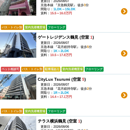
更新日：2026/08/07
京急本線 『京急鶴見駅』 徒歩
3
分
間取り：
1LDK～1SLDK
賃料：
15.5～16.0万円
バス・トイレ別
室内洗濯機置場
フローリング
ゲートレジデンス鶴見 (空室
1
)
更新日：2026/08/07
京急本線 『花月総持寺駅』 徒歩
5
分
間取り：
1K～2LDK
賃料：
10.5～17.8万円
ペット相談可
バス・トイレ別
駐車場あり
室内洗濯機置場
フローリング
CityLux Tsurumi (空室
5
)
更新日：2026/08/07
京急本線 『花月総持寺駅』 徒歩
2
分
間取り：
1R～2LDK
賃料：
14.4～17.1万円
バス・トイレ別
室内洗濯機置場
フローリング
テラス横浜鶴見 (空室
1
)
更新日：2026/08/06