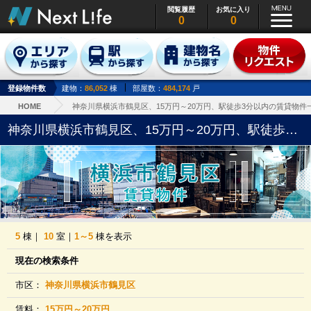
閲覧履歴
お気に入り
0
0
登録物件数
建物：
86,052
棟
部屋数：
484,174
戸
HOME
神奈川県横浜市鶴見区、15万円～20万円、駅徒歩3分以内の賃貸物件
神奈川県横浜市鶴見区、15万円～20万円、駅徒歩3分以内の賃貸物件一覧
5
棟｜
10
室｜
1～5
棟を表示
現在の検索条件
市区：
神奈川県横浜市鶴見区
賃料：
15万円～20万円