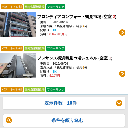
バス・トイレ別
室内洗濯機置場
フローリング
フロンティアコンフォート鶴見市場 (空室
2
)
更新日：2026/08/06
京急本線 『鶴見市場駅』 徒歩
4
分
間取り：
1K
賃料：
8.8～9.0万円
バス・トイレ別
室内洗濯機置場
フローリング
プレサンス横浜鶴見市場シュネル (空室
1
)
更新日：2026/08/06
京急本線 『鶴見市場駅』 徒歩
3
分
間取り：
1K
賃料：
9.1万円
バス・トイレ別
室内洗濯機置場
フローリング
表示件数：10件
条件を絞り込む