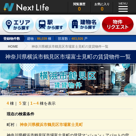
閲覧履歴
お気に入り
0
0
登録物件数
建物：
86,039
棟
部屋数：
483,926
戸
HOME
神奈川県横浜市鶴見区市場富士見町の賃貸物件一覧
神奈川県横浜市鶴見区市場富士見町の賃貸物件一覧
4
棟｜
5
室｜
1～4
棟を表示
現在の検索条件
町村：
神奈川県横浜市鶴見区市場富士見町
神奈川県横浜市鶴見区市場富士見町の賃貸マンション・アパートの空