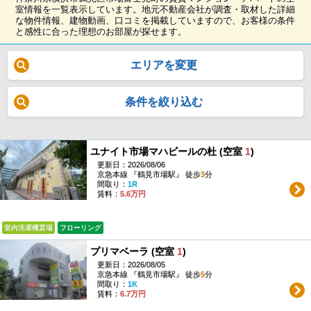
室情報を一覧表示しています。地元不動産会社が調査・取材した詳細
な物件情報、建物動画、口コミを掲載していますので、お客様の条件
と感性に合った理想のお部屋が探せます。
エリアを変更
条件を絞り込む
ユナイト市場マハビールの杜 (空室
1
)
更新日：2026/08/06
京急本線 『鶴見市場駅』 徒歩
3
分
間取り：
1R
賃料：
5.6万円
室内洗濯機置場
フローリング
プリマベーラ (空室
1
)
更新日：2026/08/05
京急本線 『鶴見市場駅』 徒歩
5
分
間取り：
1K
賃料：
6.7万円