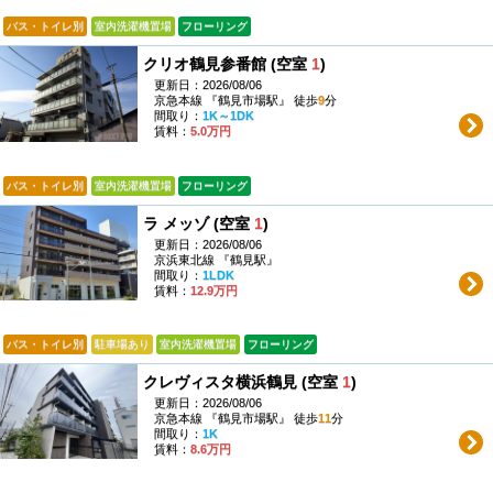
バス・トイレ別
室内洗濯機置場
フローリング
クリオ鶴見参番館 (空室
1
)
更新日：2026/08/06
京急本線 『鶴見市場駅』 徒歩
9
分
間取り：
1K～1DK
賃料：
5.0万円
バス・トイレ別
室内洗濯機置場
フローリング
ラ メッゾ (空室
1
)
更新日：2026/08/06
京浜東北線 『鶴見駅』
間取り：
1LDK
賃料：
12.9万円
バス・トイレ別
駐車場あり
室内洗濯機置場
フローリング
クレヴィスタ横浜鶴見 (空室
1
)
更新日：2026/08/06
京急本線 『鶴見市場駅』 徒歩
11
分
間取り：
1K
賃料：
8.6万円