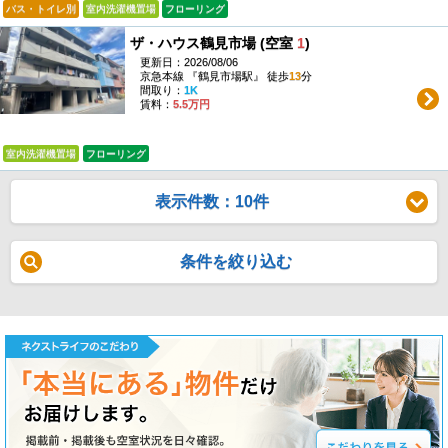
バス・トイレ別
室内洗濯機置場
フローリング
ザ・ハウス鶴見市場 (空室
1
)
更新日：2026/08/06
京急本線 『鶴見市場駅』 徒歩
13
分
間取り：
1K
賃料：
5.5万円
室内洗濯機置場
フローリング
表示件数：10件
条件を絞り込む