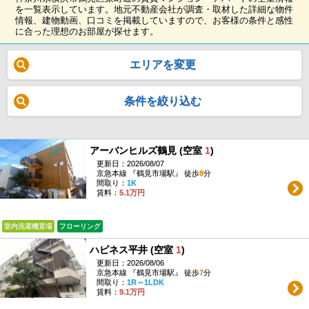
を一覧表示しています。地元不動産会社が調査・取材した詳細な物件
情報、建物動画、口コミを掲載していますので、お客様の条件と感性
に合った理想のお部屋が探せます。
エリアを変更
条件を絞り込む
アーバンヒルズ鶴見 (空室
1
)
更新日：2026/08/07
京急本線 『鶴見市場駅』 徒歩
8
分
間取り：
1K
賃料：
5.1万円
室内洗濯機置場
フローリング
ハピネス平井 (空室
1
)
更新日：2026/08/06
京急本線 『鶴見市場駅』 徒歩
7
分
間取り：
1R～1LDK
賃料：
9.1万円