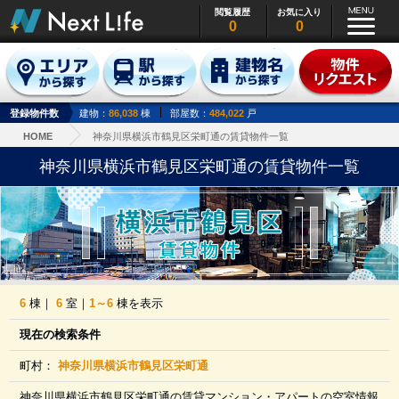
閲覧履歴
お気に入り
0
0
登録物件数
建物：
86,038
棟
部屋数：
484,022
戸
HOME
神奈川県横浜市鶴見区栄町通の賃貸物件一覧
神奈川県横浜市鶴見区栄町通の賃貸物件一覧
6
棟｜
6
室｜
1～6
棟を表示
現在の検索条件
町村：
神奈川県横浜市鶴見区栄町通
神奈川県横浜市鶴見区栄町通の賃貸マンション・アパートの空室情報