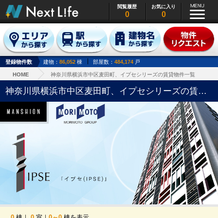
閲覧履歴
お気に入り
0
0
登録物件数
建物：
86,052
棟
部屋数：
484,174
戸
HOME
神奈川県横浜市中区麦田町、イプセシリーズの賃貸物件一覧
神奈川県横浜市中区麦田町、イプセシリーズの賃貸物件一覧
0
棟｜
0
室｜
0～0
棟を表示