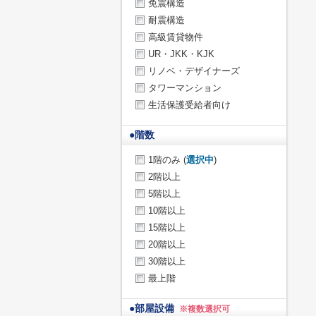
免震構造
耐震構造
高級賃貸物件
UR・JKK・KJK
リノベ・デザイナーズ
タワーマンション
生活保護受給者向け
●
階数
1階のみ (
選択中
)
2階以上
5階以上
10階以上
15階以上
20階以上
30階以上
最上階
●
部屋設備
※複数選択可