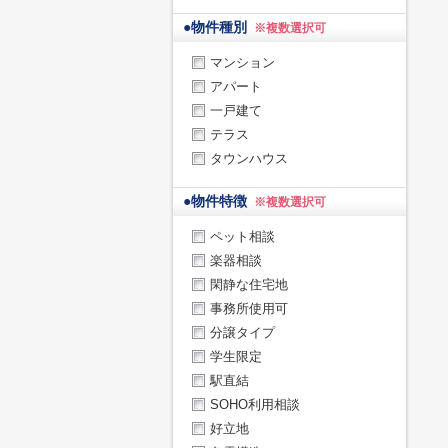
●
物件種別
※複数選択可
マンション
アパート
一戸建て
テラス
タウンハウス
●
物件特徴
※複数選択可
ペット相談
楽器相談
閑静な住宅地
事務所使用可
分譲タイプ
学生限定
駅直結
SOHO利用相談
好立地