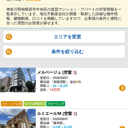
神奈川県相模原市中央区の賃貸マンション・アパートの空室情報を一
覧表示しています。地元不動産会社が調査・取材した詳細な物件情
報、建物動画、口コミを掲載していますので、お客様の条件と感性に
合った理想のお部屋が探せます。
エリアを変更
条件を絞り込む
メルベージュ (空室
1
)
更新日：2026/08/07
横浜線 『相模原駅』 徒歩
8
分
間取り：
1K～2LDK
賃料：
7.8万円
バス・トイレ別
室内洗濯機置場
フローリング
ルミエール'M (空室
1
)
更新日：2026/08/07
横浜線 『橋本駅』
間取り：
1LDK～2LDK