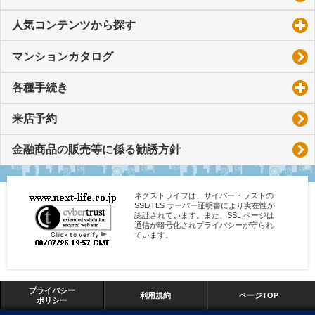
人気コンテンツから探す
click to expand contents
マンションカタログ
各種手続き
click to expand contents
来店予約
金融商品の販売等に係る勧誘方針
ネクストライフは、サイバートラストの
SSL/TLS サーバー証明書により実在性が
認証されています。また、SSL ページは
通信が暗号化されプライバシーが守られ
ています。
プライバシー
利用規約
ページTOP
ポリシー