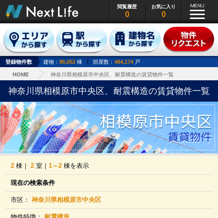
閲覧履歴
お気に入り
0
0
登録物件数
建物：
86,052
棟
部屋数：
484,174
戸
HOME
神奈川県相模原市中央区、耐震構造の賃貸物件一覧
神奈川県相模原市中央区、耐震構造の賃貸物件一覧
2
棟｜
2
室｜
1～2
棟を表示
現在の検索条件
市区：
神奈川県相模原市中央区
物件特徴：
耐震構造