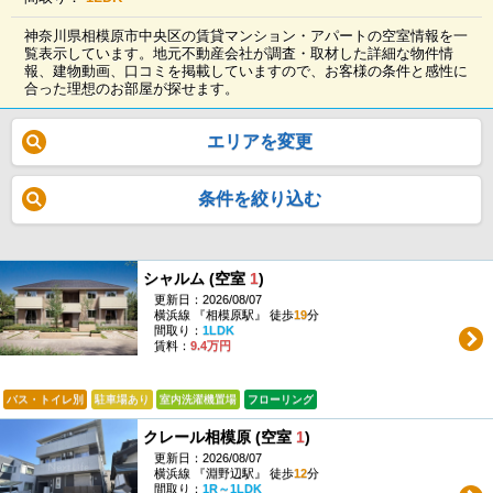
神奈川県相模原市中央区の賃貸マンション・アパートの空室情報を一
覧表示しています。地元不動産会社が調査・取材した詳細な物件情
報、建物動画、口コミを掲載していますので、お客様の条件と感性に
合った理想のお部屋が探せます。
エリアを変更
条件を絞り込む
シャルム (空室
1
)
更新日：2026/08/07
横浜線 『相模原駅』 徒歩
19
分
間取り：
1LDK
賃料：
9.4万円
バス・トイレ別
駐車場あり
室内洗濯機置場
フローリング
クレール相模原 (空室
1
)
更新日：2026/08/07
横浜線 『淵野辺駅』 徒歩
12
分
間取り：
1R～1LDK