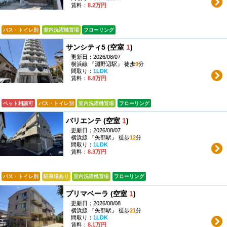
賃料：
8.2万円
バス・トイレ別
室内洗濯機置場
フローリング
サンシティ5 (空室
1
)
更新日：2026/08/07
横浜線 『淵野辺駅』 徒歩
9
分
間取り：
1LDK
賃料：
8.8万円
ペット相談可
バス・トイレ別
室内洗濯機置場
フローリング
バリエンテ (空室
1
)
更新日：2026/08/07
横浜線 『矢部駅』 徒歩
12
分
間取り：
1LDK
賃料：
8.3万円
バス・トイレ別
駐車場あり
室内洗濯機置場
フローリング
プリマベーラ (空室
1
)
更新日：2026/08/08
横浜線 『矢部駅』 徒歩
21
分
間取り：
1LDK
賃料：
8.1万円