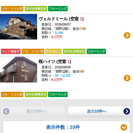
バス・トイレ別
室内洗濯機置場
フローリング
ヴェルドミール (空室
1
)
更新日：2026/08/07
横浜線 『淵野辺駅』 徒歩
19
分
間取り：
1LDK
賃料：
8.1万円
ペット相談可
バス・トイレ別
駐車場あり
室内洗濯機置場
フローリング
桜ハイツ (空室
1
)
更新日：2026/08/08
横浜線 『淵野辺駅』 徒歩
8
分
間取り：
1K～1LDK
賃料：
8.2万円
バス・トイレ別
室内洗濯機置場
フローリング
前の10件へ
次の10件へ
表示件数：10件