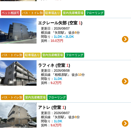
ペット相談可
バス・トイレ別
駐車場あり
室内洗濯機置場
フローリング
エクレール矢部 (空室
1
)
更新日：2026/08/07
横浜線 『矢部駅』 徒歩
8
分
間取り：
1LDK～2LDK
賃料：
10.0万円
バス・トイレ別
駐車場あり
室内洗濯機置場
フローリング
ラフィネ (空室
1
)
更新日：2026/08/08
横浜線 『相模原駅』 徒歩
10
分
間取り：
1LDK
賃料：
9.2万円
バス・トイレ別
室内洗濯機置場
フローリング
アトレ (空室
1
)
更新日：2026/08/07
横浜線 『矢部駅』 徒歩
9
分
間取り：
1LDK
賃料：
9.6万円