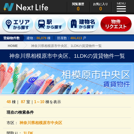
閲覧履歴
お気に入り
0
0
登録物件数
建物：
86,079
棟
部屋数：
484,413
戸
HOME
神奈川県相模原市中央区、1LDKの賃貸物件一覧
神奈川県相模原市中央区、1LDKの賃貸物件一覧
48
棟｜
87
室｜
1～10
棟を表示
現在の検索条件
市区：
神奈川県相模原市中央区
間取り：
1LDK