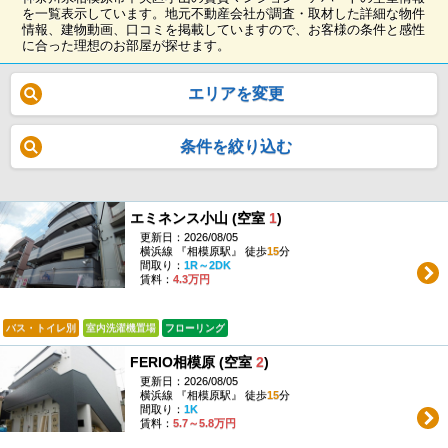
を一覧表示しています。地元不動産会社が調査・取材した詳細な物件
情報、建物動画、口コミを掲載していますので、お客様の条件と感性
に合った理想のお部屋が探せます。
エリアを変更
条件を絞り込む
エミネンス小山 (空室
1
)
更新日：2026/08/05
横浜線 『相模原駅』 徒歩
15
分
間取り：
1R～2DK
賃料：
4.3万円
バス・トイレ別
室内洗濯機置場
フローリング
FERIO相模原 (空室
2
)
更新日：2026/08/05
横浜線 『相模原駅』 徒歩
15
分
間取り：
1K
賃料：
5.7～5.8万円