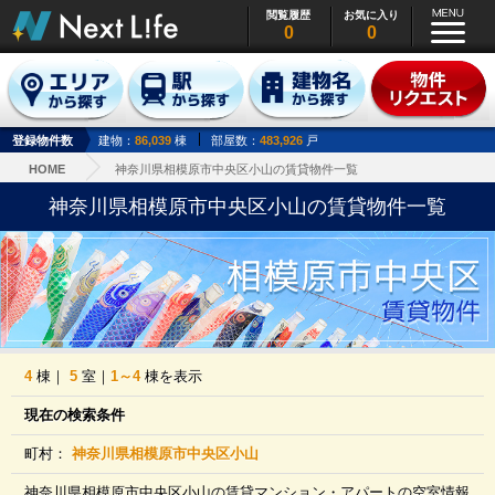
閲覧履歴
お気に入り
0
0
登録物件数
建物：
86,039
棟
部屋数：
483,926
戸
HOME
神奈川県相模原市中央区小山の賃貸物件一覧
神奈川県相模原市中央区小山の賃貸物件一覧
4
棟｜
5
室｜
1～4
棟を表示
現在の検索条件
町村：
神奈川県相模原市中央区小山
神奈川県相模原市中央区小山の賃貸マンション・アパートの空室情報