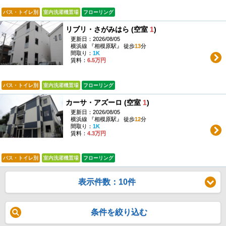
バス・トイレ別
室内洗濯機置場
フローリング
リブリ・さがみはら (空室
1
)
更新日：2026/08/05
横浜線 『相模原駅』 徒歩
13
分
間取り：
1K
賃料：
6.5万円
バス・トイレ別
室内洗濯機置場
フローリング
カーサ・アズーロ (空室
1
)
更新日：2026/08/05
横浜線 『相模原駅』 徒歩
12
分
間取り：
1K
賃料：
4.3万円
バス・トイレ別
室内洗濯機置場
フローリング
表示件数：10件
条件を絞り込む