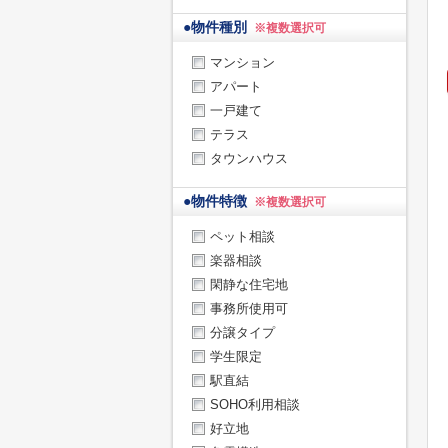
●
物件種別
※複数選択可
マンション
アパート
一戸建て
テラス
タウンハウス
●
物件特徴
※複数選択可
ペット相談
楽器相談
閑静な住宅地
事務所使用可
分譲タイプ
学生限定
駅直結
SOHO利用相談
好立地