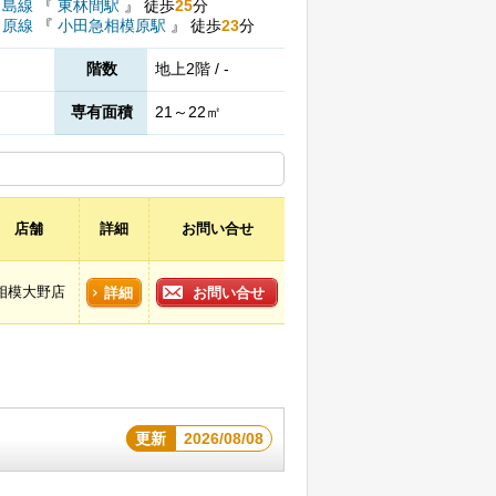
ノ島線
『
東林間駅
』
徒歩
25
分
田原線
『
小田急相模原駅
』
徒歩
23
分
階数
地上2階 / -
専有面積
21～22㎡
店舗
詳細
お問い合せ
相模大野店
詳細
お問い合せ
更新
2026/08/08