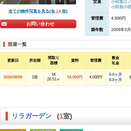
交通
小田急江
小田急小
全ての物件写真を見る(全
14
枚)
管理費
4,000円
お問い合わせ
築年数
2009年3月
部屋一覧
間取り
敷金
更新日
所在階
賃料
管理費
面積
礼金
1K
0.0ヶ月
2026/08/08
1階
54,000円
4,000円
20.51㎡
0.0ヶ月
リラガーデン
(
1
室)