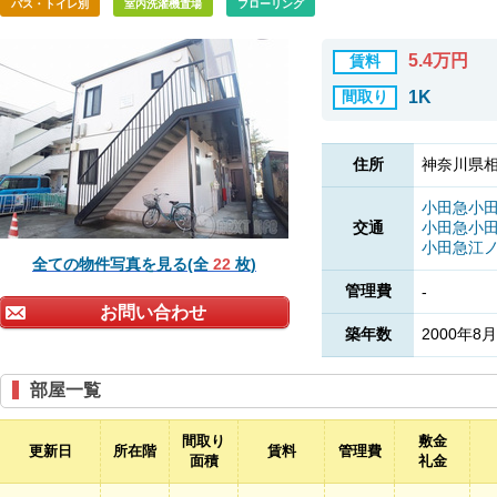
バス・トイレ別
室内洗濯機置場
フローリング
5.4万円
賃料
間取り
1K
住所
神奈川県相
小田急小
交通
小田急小
小田急江
全ての物件写真を見る(全
22
枚)
管理費
-
お問い合わせ
築年数
2000年8月
部屋一覧
間取り
敷金
更新日
所在階
賃料
管理費
面積
礼金