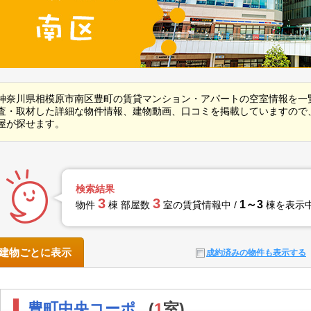
神奈川県相模原市南区豊町の賃貸マンション・アパートの空室情報を一
査・取材した詳細な物件情報、建物動画、口コミを掲載していますので
屋が探せます。
検索結果
3
3
1～3
物件
棟 部屋数
室の賃貸情報中 /
棟を表示
建物ごとに表示
成約済みの物件も表示する
豊町中央コーポ
(
1
室)