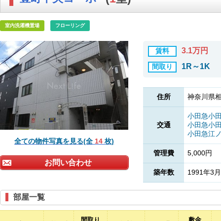
室内洗濯機置場
フローリング
3.1万円
賃料
1R～1K
間取り
住所
神奈川県相
小田急小
交通
小田急小
小田急江
全ての物件写真を見る(全
14
枚)
管理費
5,000円
お問い合わせ
築年数
1991年3月
部屋一覧
間取り
敷金