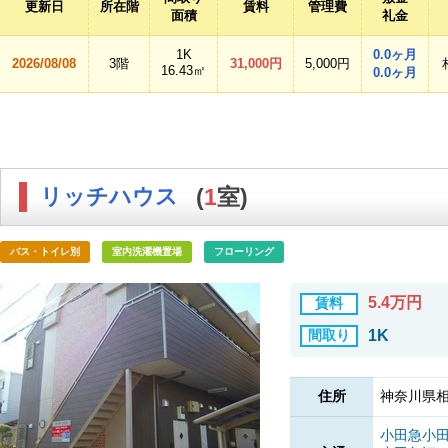
更新日
所在階
賃料
管理費
面積
礼金
1K
0.0ヶ月
2026/08/08
3階
31,000円
5,000円
16.43㎡
0.0ヶ月
リッチハウス
(
1
室)
バス・トイレ別
室内洗濯機置場
フローリング
5.4万円
賃料
間取り
1K
住所
神奈川県相
小田急小