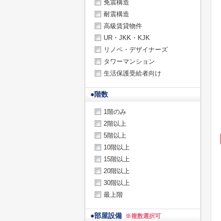
免震構造
耐震構造
高級賃貸物件
UR・JKK・KJK
リノベ・デザイナーズ
タワーマンション
生活保護受給者向け
●
階数
1階のみ
2階以上
5階以上
10階以上
15階以上
20階以上
30階以上
最上階
●
部屋設備
※複数選択可