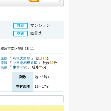
マンション
種別
鉄骨造
構造
模原市南区豊町18-11
田原線
『
相模大野駅
』
徒歩
18
分
田原線
『
小田急相模原駅
』
徒歩
22
分
ノ島線
『
東林間駅
』
徒歩
25
分
階数
地上3階 / -
専有面積
16～17㎡