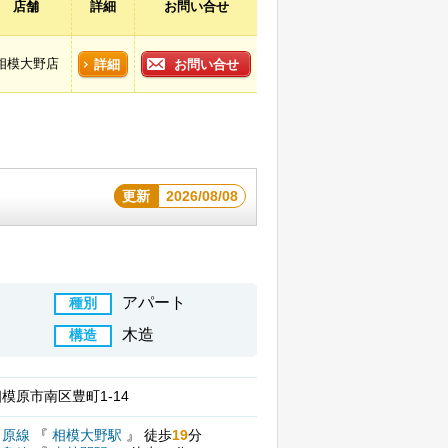
店舗
詳細
お問い合せ
相模大野店
詳細
お問い合せ
更新
2026/08/08
アパート
種別
木造
構造
模原市南区豊町1-14
田原線
『
相模大野駅
』
徒歩
19
分