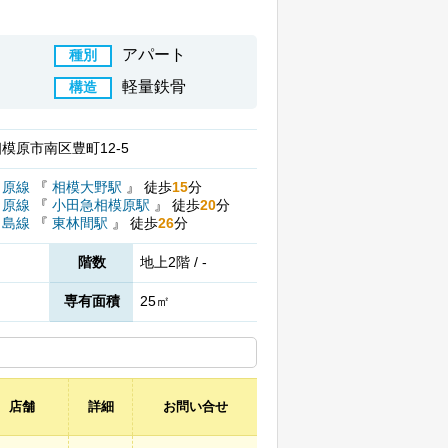
アパート
種別
軽量鉄骨
構造
模原市南区豊町12-5
田原線
『
相模大野駅
』
徒歩
15
分
田原線
『
小田急相模原駅
』
徒歩
20
分
ノ島線
『
東林間駅
』
徒歩
26
分
階数
地上2階 / -
専有面積
25㎡
店舗
詳細
お問い合せ