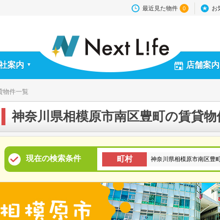
最近見た物件
お
0
社案内
店舗案内
▼
貸物件一覧
神奈川県相模原市南区豊町の賃貸物
現在の検索条件
町村
神奈川県相模原市南区豊