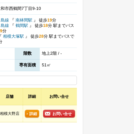
和市西鶴間7丁目9-10
ノ島線
『
南林間駅
』
徒歩
19
分
ノ島線
『
鶴間駅
』
徒歩
18
分
駅までバス
9
分
『
相模大塚駅
』
徒歩
28
分
駅までバスで
分
階数
地上2階 / -
専有面積
51㎡
店舗
詳細
お問い合せ
相模大野店
詳細
お問い合せ