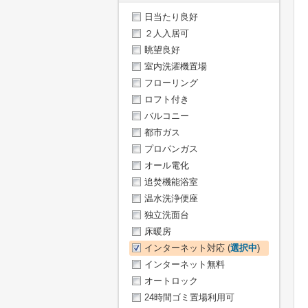
日当たり良好
２人入居可
眺望良好
室内洗濯機置場
フローリング
ロフト付き
バルコニー
都市ガス
プロパンガス
オール電化
追焚機能浴室
温水洗浄便座
独立洗面台
床暖房
インターネット対応 (
選択中
)
インターネット無料
オートロック
24時間ゴミ置場利用可