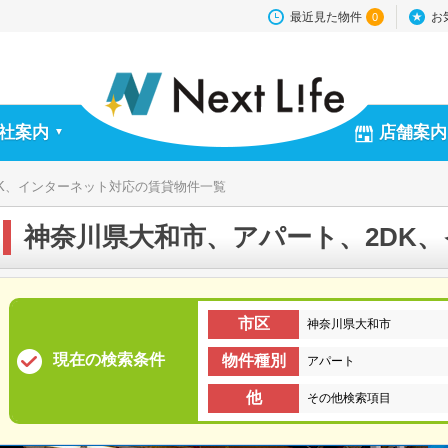
最近見た物件
お
0
社案内
店舗案内
▼
K、インターネット対応の賃貸物件一覧
神奈川県大和市、アパート、2DK
市区
神奈川県大和市
現在の検索条件
物件種別
アパート
他
その他検索項目