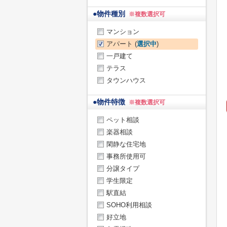
●
物件種別
※複数選択可
マンション
アパート (
選択中
)
一戸建て
テラス
タウンハウス
●
物件特徴
※複数選択可
ペット相談
楽器相談
閑静な住宅地
事務所使用可
分譲タイプ
学生限定
駅直結
SOHO利用相談
好立地