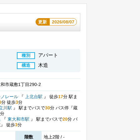
更新
2026/08/07
アパート
種別
木造
構造
和市蔵敷1丁目290-2
モノレール
『
上北台駅
』
徒歩
17
分
駅ま
0
分
徒歩
3
分
立川駅
』
駅までバスで
30
分
バス停『蔵
分
線
『
東大和市駅
』
駅までバスで
20
分
バ
敷』
徒歩
3
分
階数
地上2階 / -