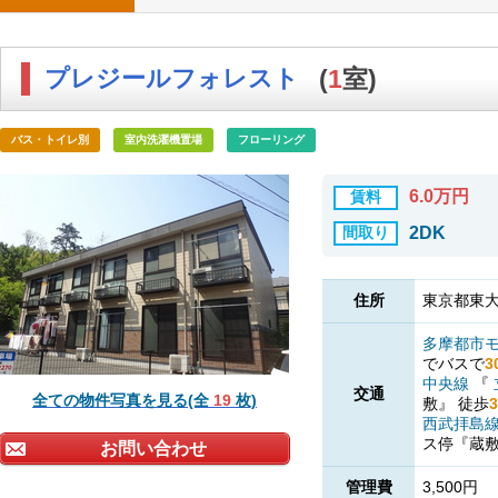
プレジールフォレスト
(
1
室)
バス・トイレ別
室内洗濯機置場
フローリング
6.0万円
賃料
間取り
2DK
住所
東京都東大
多摩都市
でバスで
3
中央線
『
交通
全ての物件写真を見る(全
19
枚)
敷』
徒歩
3
西武拝島
ス停『蔵
お問い合わせ
管理費
3,500円