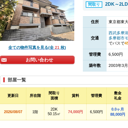
2DK～2L
間取り
住所
東京都東大
西武多摩
交通
多摩都市
でバスで
4
全ての物件写真を見る(全
21
枚)
管理費
6,500円
お問い合わせ
築年数
2003年3月
部屋一覧
間取り
敷金
更新日
所在階
賃料
管理費
面積
礼金
2DK
0.0ヶ月
2026/08/07
1階
74,000円
6,500円
50.15㎡
88,000円