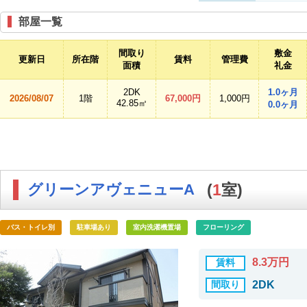
部屋一覧
間取り
敷金
更新日
所在階
賃料
管理費
面積
礼金
2DK
1.0ヶ月
2026/08/07
1階
67,000円
1,000円
42.85㎡
0.0ヶ月
グリーンアヴェニューA
(
1
室)
バス・トイレ別
駐車場あり
室内洗濯機置場
フローリング
8.3万円
賃料
間取り
2DK