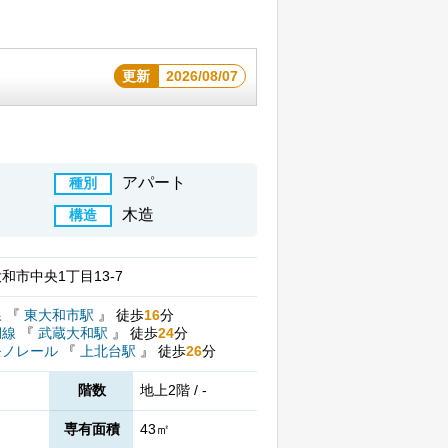
更新
2026/08/07
アパート
種別
木造
構造
和市中央1丁目13-7
線
『
東大和市駅
』
徒歩
16
分
湖線
『
武蔵大和駅
』
徒歩
24
分
モノレール
『
上北台駅
』
徒歩
26
分
階数
地上2階 / -
専有面積
43㎡