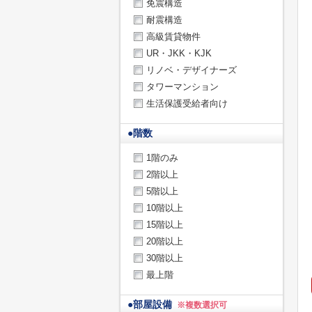
免震構造
耐震構造
高級賃貸物件
UR・JKK・KJK
リノベ・デザイナーズ
タワーマンション
生活保護受給者向け
●
階数
1階のみ
2階以上
5階以上
10階以上
15階以上
20階以上
30階以上
最上階
●
部屋設備
※複数選択可