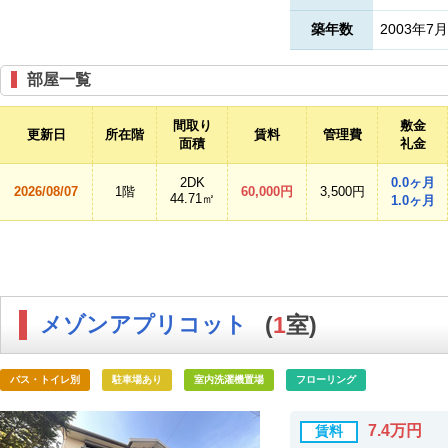
築年数
2003年7月
部屋一覧
間取り
敷金
更新日
所在階
賃料
管理費
面積
礼金
2DK
0.0ヶ月
2026/08/07
1階
60,000円
3,500円
44.71㎡
1.0ヶ月
メゾンアプリコット
(
1
室)
バス・トイレ別
駐車場あり
室内洗濯機置場
フローリング
7.4万円
賃料