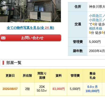
住所
神奈川県大
小田急江
小田急江
交通
で
4
分
徒歩
全ての物件写真を見る(全
24
枚)
相鉄本線
5
分
徒歩
5
お問い合わせ
管理費
5,000円
築年数
2003年4月
部屋一覧
間取り
敷金
更新日
所在階
賃料
管理費
面積
礼金
2DK
0.0ヶ月
2026/08/07
2階
83,000円
5,000円
50.53㎡
100,000円