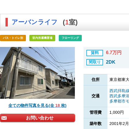
アーバンライフ
(
1
室)
バス・トイレ別
室内洗濯機置場
フローリング
6.7万円
賃料
間取り
2DK
住所
東京都東大
西武拝島
交通
西武多摩
多摩都市
全ての物件写真を見る(全
18
枚)
管理費
1,000円
お問い合わせ
築年数
2001年2月