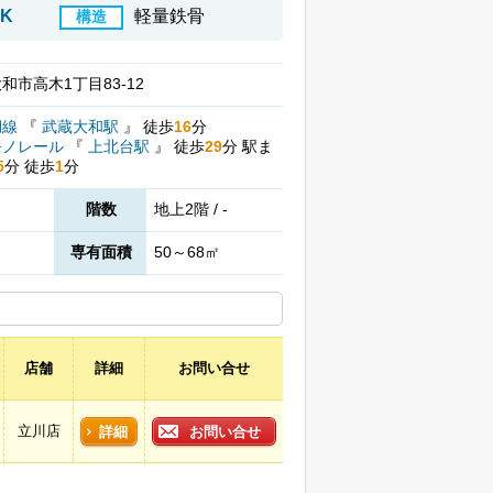
DK
軽量鉄骨
構造
和市高木1丁目83-12
湖線
『
武蔵大和駅
』
徒歩
16
分
モノレール
『
上北台駅
』
徒歩
29
分
駅ま
5
分
徒歩
1
分
階数
地上2階 / -
専有面積
50～68㎡
店舗
詳細
お問い合せ
立川店
詳細
お問い合せ