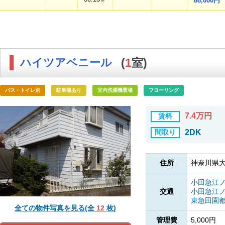
88,000円
ハイツアベニール
(
1
室)
バス・トイレ別
駐車場あり
室内洗濯機置場
フローリング
7.4万円
賃料
間取り
2DK
住所
神奈川県大
小田急江
交通
小田急江
東急田園
全ての物件写真を見る(全
12
枚)
管理費
5,000円