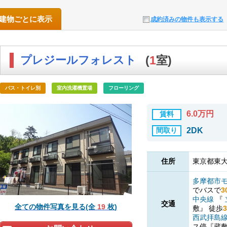
建物ごとに表示
成約済みの物件も表示する
プレジールフォレスト
(
1
室)
バス・トイレ別
室内洗濯機置場
フローリング
6.0万円
賃料
間取り
2DK
住所
東京都東大
多摩都市
でバスで
3
中央線
『
交通
全ての物件写真を見る(全
19
枚)
敷』
徒歩
3
西武拝島
ス停『蔵