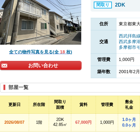
間取り
2DK
住所
東京都東大
西武拝島
交通
西武多摩
多摩都市
全ての物件写真を見る(全
18
枚)
管理費
1,000円
お問い合わせ
築年数
2001年2月
部屋一覧
間取り
敷金
更新日
所在階
賃料
管理費
面積
礼金
2DK
1.0ヶ月
2026/08/07
1階
67,000円
1,000円
42.85㎡
0.0ヶ月