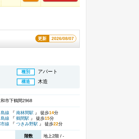
更新
2026/08/07
アパート
種別
木造
構造
和市下鶴間2968
ノ島線
『
南林間駅
』
徒歩
14
分
ノ島線
『
鶴間駅
』
徒歩
15
分
都市線
『
つきみ野駅
』
徒歩
22
分
階数
地上2階 / -