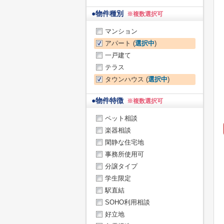
●
物件種別
※複数選択可
マンション
アパート (
選択中
)
一戸建て
テラス
タウンハウス (
選択中
)
●
物件特徴
※複数選択可
ペット相談
楽器相談
閑静な住宅地
事務所使用可
分譲タイプ
学生限定
駅直結
SOHO利用相談
好立地