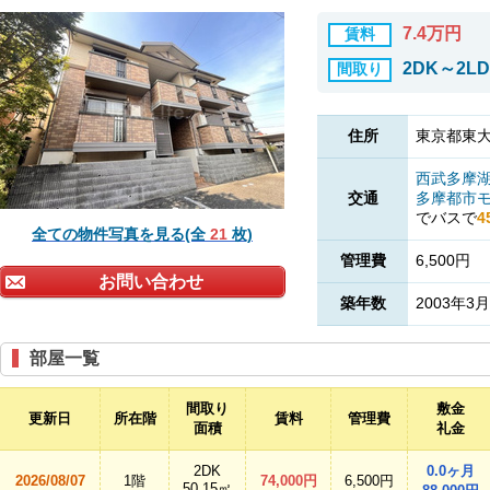
7.4万円
賃料
2DK～2L
間取り
住所
東京都東大
西武多摩
交通
多摩都市
でバスで
4
全ての物件写真を見る(全
21
枚)
管理費
6,500円
お問い合わせ
築年数
2003年3月
部屋一覧
間取り
敷金
更新日
所在階
賃料
管理費
面積
礼金
2DK
0.0ヶ月
2026/08/07
1階
74,000円
6,500円
50.15㎡