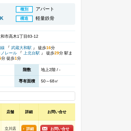
アパート
種別
DK
軽量鉄骨
構造
和市高木1丁目83-12
湖線
『
武蔵大和駅
』
徒歩
16
分
モノレール
『
上北台駅
』
徒歩
29
分
駅ま
5
分
徒歩
1
分
階数
地上2階 / -
専有面積
50～68㎡
店舗
詳細
お問い合せ
立川店
詳細
お問い合せ