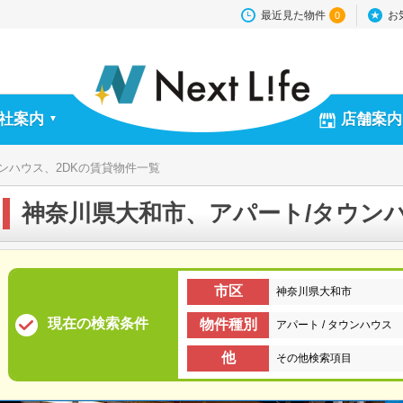
最近見た物件
お
0
社案内
店舗案内
▼
ンハウス、2DKの賃貸物件一覧
神奈川県大和市、アパート/タウンハ
市区
神奈川県大和市
現在の検索条件
物件種別
アパート / タウンハウス
他
その他検索項目