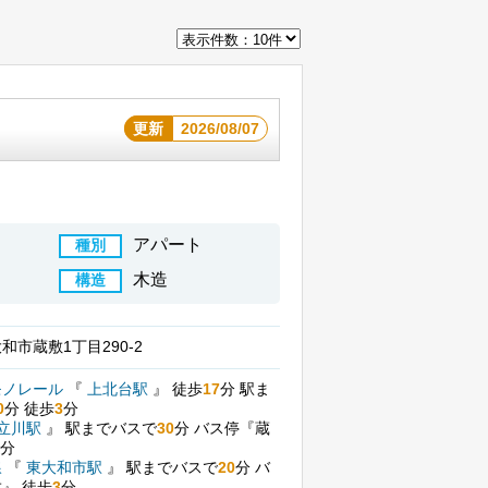
更新
2026/08/07
アパート
種別
木造
構造
和市蔵敷1丁目290-2
モノレール
『
上北台駅
』
徒歩
17
分
駅ま
0
分
徒歩
3
分
立川駅
』
駅までバスで
30
分
バス停『蔵
分
線
『
東大和市駅
』
駅までバスで
20
分
バ
敷』
徒歩
3
分