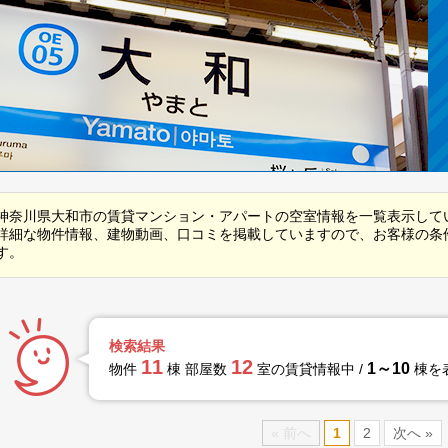
神奈川県大和市の賃貸マンション・アパートの空室情報を一覧表示して
詳細な物件情報、建物動画、口コミを掲載していますので、お客様の条
す。
検索結果
11
12
1～10
物件
棟 部屋数
室の賃貸情報中 /
棟を
« 前へ
1
2
次へ »