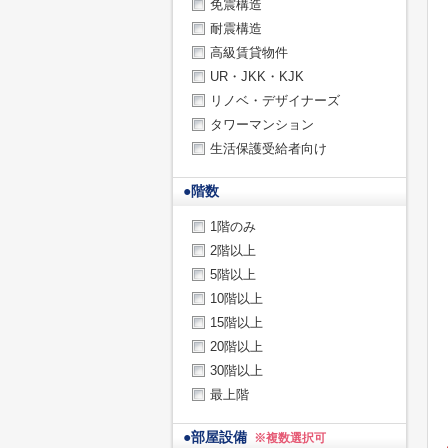
免震構造
耐震構造
高級賃貸物件
UR・JKK・KJK
リノベ・デザイナーズ
タワーマンション
生活保護受給者向け
●
階数
1階のみ
2階以上
5階以上
10階以上
15階以上
20階以上
30階以上
最上階
●
部屋設備
※複数選択可