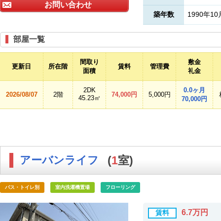
お問い合わせ
築年数
1990年10
部屋一覧
間取り
敷金
更新日
所在階
賃料
管理費
面積
礼金
2DK
0.0ヶ月
2026/08/07
2階
74,000円
5,000円
45.23㎡
70,000円
アーバンライフ
(
1
室)
バス・トイレ別
室内洗濯機置場
フローリング
6.7万円
賃料