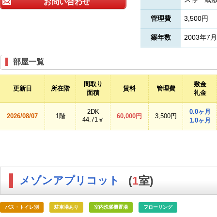
お問い合わせ
管理費
3,500円
築年数
2003年7月
部屋一覧
間取り
敷金
更新日
所在階
賃料
管理費
面積
礼金
2DK
0.0ヶ月
2026/08/07
1階
60,000円
3,500円
44.71㎡
1.0ヶ月
メゾンアプリコット
(
1
室)
バス・トイレ別
駐車場あり
室内洗濯機置場
フローリング