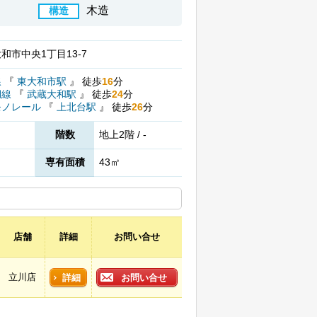
木造
構造
和市中央1丁目13-7
線
『
東大和市駅
』
徒歩
16
分
湖線
『
武蔵大和駅
』
徒歩
24
分
モノレール
『
上北台駅
』
徒歩
26
分
階数
地上2階 / -
専有面積
43㎡
店舗
詳細
お問い合せ
立川店
詳細
お問い合せ