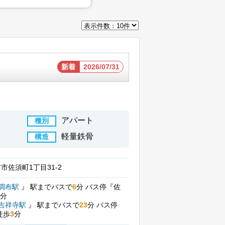
新着
2026/07/31
アパート
種別
軽量鉄骨
構造
市佐須町1丁目31-2
調布駅
』
駅までバスで
6
分
バス停『佐
分
吉祥寺駅
』
駅までバスで
23
分
バス停
徒歩
3
分