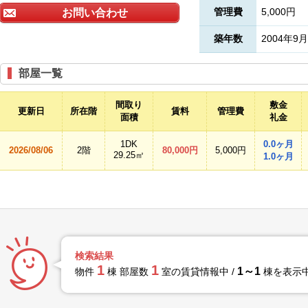
管理費
5,000円
お問い合わせ
築年数
2004年9月
部屋一覧
間取り
敷金
更新日
所在階
賃料
管理費
面積
礼金
1DK
0.0ヶ月
2026/08/06
2階
80,000円
5,000円
29.25㎡
1.0ヶ月
検索結果
1
1
1～1
物件
棟 部屋数
室の賃貸情報中 /
棟を表示