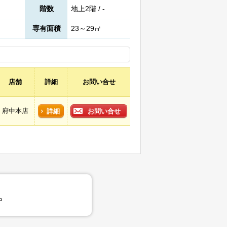
階数
地上2階 / -
専有面積
23～29㎡
店舗
詳細
お問い合せ
府中本店
詳細
お問い合せ
中