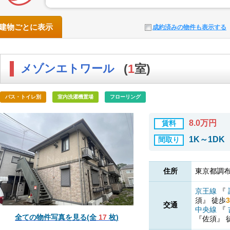
建物ごとに表示
成約済みの物件も表示する
メゾンエトワール
(
1
室)
バス・トイレ別
室内洗濯機置場
フローリング
8.0万円
賃料
1K～1DK
間取り
住所
東京都調布
京王線
『
須』
徒歩
3
交通
中央線
『
全ての物件写真を見る(全
17
枚)
『佐須』