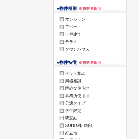
●
物件種別
※複数選択可
マンション
アパート
一戸建て
テラス
タウンハウス
●
物件特徴
※複数選択可
ペット相談
楽器相談
閑静な住宅地
事務所使用可
分譲タイプ
学生限定
駅直結
SOHO利用相談
好立地