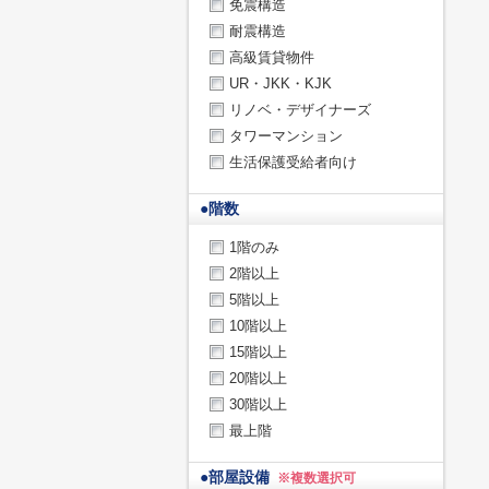
免震構造
耐震構造
高級賃貸物件
UR・JKK・KJK
リノベ・デザイナーズ
タワーマンション
生活保護受給者向け
●
階数
1階のみ
2階以上
5階以上
10階以上
15階以上
20階以上
30階以上
最上階
●
部屋設備
※複数選択可