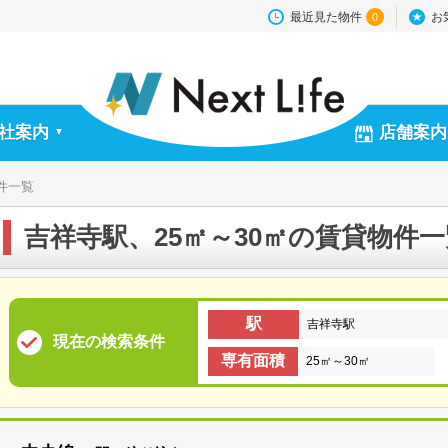
最近見た物件
お
0
社案内
店舗案内
▼
件一覧
吉祥寺駅、25㎡～30㎡の賃貸物件一
駅
吉祥寺駅
現在の検索条件
専有面積
25㎡～30㎡