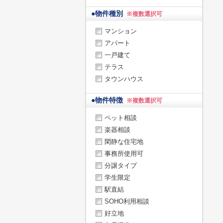
●
物件種別
※複数選択可
マンション
アパート
一戸建て
テラス
タウンハウス
●
物件特徴
※複数選択可
ペット相談
楽器相談
閑静な住宅地
事務所使用可
分譲タイプ
学生限定
駅直結
SOHO利用相談
好立地