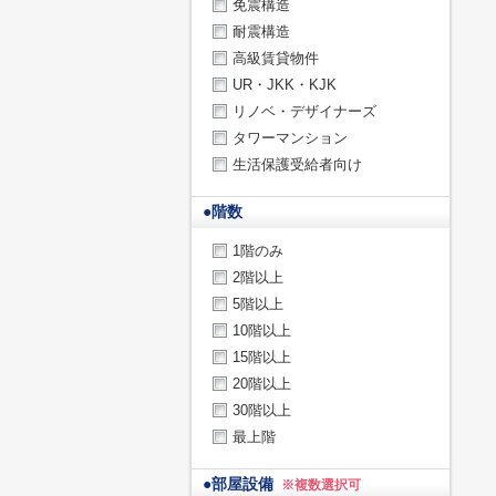
免震構造
耐震構造
高級賃貸物件
UR・JKK・KJK
リノベ・デザイナーズ
タワーマンション
生活保護受給者向け
●
階数
1階のみ
2階以上
5階以上
10階以上
15階以上
20階以上
30階以上
最上階
●
部屋設備
※複数選択可