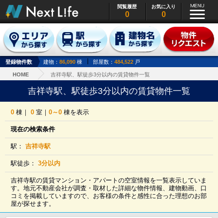
閲覧履歴
お気に入り
0
0
登録物件数
建物：
86,090
棟
部屋数：
484,522
戸
HOME
吉祥寺駅、駅徒歩3分以内の賃貸物件一覧
吉祥寺駅、駅徒歩3分以内の賃貸物件一覧
0
棟｜
0
室｜
0～0
棟を表示
現在の検索条件
駅：
吉祥寺駅
駅徒歩：
3分以内
吉祥寺駅の賃貸マンション・アパートの空室情報を一覧表示していま
す。地元不動産会社が調査・取材した詳細な物件情報、建物動画、口
コミを掲載していますので、お客様の条件と感性に合った理想のお部
屋が探せます。