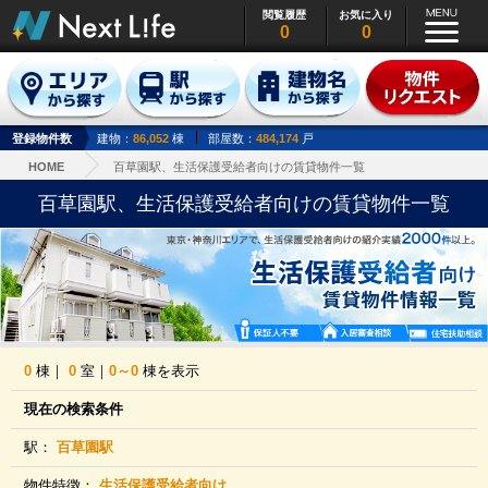
閲覧履歴
お気に入り
0
0
登録物件数
建物：
86,052
棟
部屋数：
484,174
戸
HOME
百草園駅、生活保護受給者向けの賃貸物件一覧
百草園駅、生活保護受給者向けの賃貸物件一覧
0
棟｜
0
室｜
0～0
棟を表示
現在の検索条件
駅：
百草園駅
物件特徴：
生活保護受給者向け