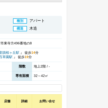
アパート
種別
木造
構造
市東寺方496番地の8
聖蹟桜ヶ丘駅
』
徒歩
14
分
百草園駅
』
徒歩
19
分
階数
地上2階 / -
専有面積
32～42㎡
店舗
詳細
お問い合せ