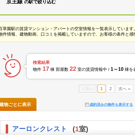
京王線
の駅で絞り込む
百草園駅の賃貸マンション・アパートの空室情報を一覧表示しています
物件情報、建物動画、口コミを掲載していますので、お客様の条件と感
検索結果
17
22
1～10
物件
棟 部屋数
室の賃貸情報中 /
棟を
« 前へ
1
2
次へ »
建物ごとに表示
成約済みの物件も表示する
アーロンクレスト
(
1
室)