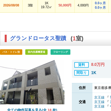
1K
0.0ヶ月
2026/08/08
3階
50,000円
4,000円
19.72㎡
0.0ヶ月
グランドロータス聖蹟
(
1
室)
バス・トイレ別
室内洗濯機置場
フローリング
8.0万円
賃料
間取り
1K
住所
東京都多摩
京王線
『
交通
京王線
『
京王線
『
全ての物件写真を見る(全
18
枚)