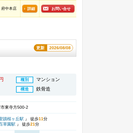
府中本店
詳細
お問い合せ
更新
2026/08/08
万円
マンション
種別
鉄骨造
構造
市東寺方500-2
聖蹟桜ヶ丘駅
』
徒歩
11
分
百草園駅
』
徒歩
21
分