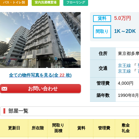
バス・トイレ別
室内洗濯機置場
フローリング
5.0万円
賃料
1K～2DK
間取り
住所
東京都多摩
京王線
『
交通
京王線
『
全ての物件写真を見る(全
22
枚)
管理費
4,000円
お問い合わせ
築年数
1990年8月
部屋一覧
間取り
敷金
更新日
所在階
賃料
管理費
面積
礼金