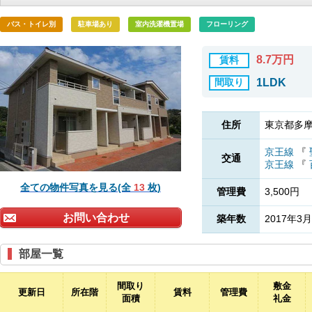
バス・トイレ別
駐車場あり
室内洗濯機置場
フローリング
8.7万円
賃料
間取り
1LDK
住所
東京都多摩
京王線
『
交通
京王線
『
全ての物件写真を見る(全
13
枚)
管理費
3,500円
お問い合わせ
築年数
2017年3月
部屋一覧
間取り
敷金
更新日
所在階
賃料
管理費
面積
礼金