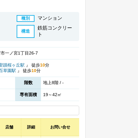
マンション
種別
鉄筋コンクリー
構造
ト
市一ノ宮1丁目26-7
聖蹟桜ヶ丘駅
』
徒歩
10
分
百草園駅
』
徒歩
10
分
階数
地上8階 / -
専有面積
19～42㎡
店舗
詳細
お問い合せ