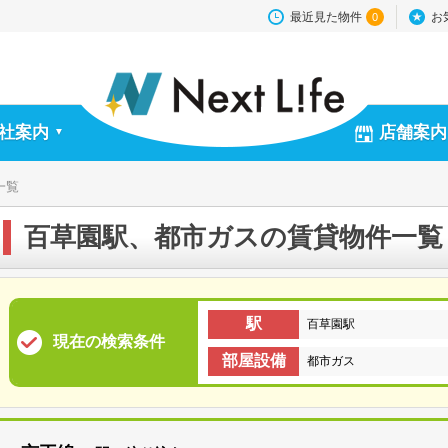
最近見た物件
お
0
社案内
店舗案内
▼
一覧
百草園駅、都市ガスの賃貸物件一覧
駅
百草園駅
現在の検索条件
部屋設備
都市ガス