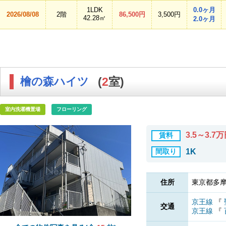
1LDK
0.0ヶ月
2026/08/08
2階
86,500円
3,500円
42.28㎡
2.0ヶ月
檜の森ハイツ
(
2
室)
室内洗濯機置場
フローリング
3.5～3.7
賃料
間取り
1K
住所
東京都多摩
京王線
『
交通
京王線
『