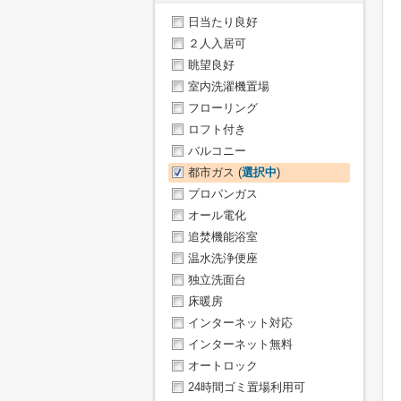
日当たり良好
２人入居可
眺望良好
室内洗濯機置場
フローリング
ロフト付き
バルコニー
都市ガス (
選択中
)
プロパンガス
オール電化
追焚機能浴室
温水洗浄便座
独立洗面台
床暖房
インターネット対応
インターネット無料
オートロック
24時間ゴミ置場利用可