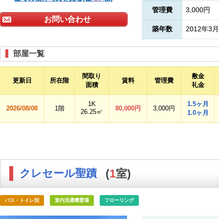
管理費
3,000円
お問い合わせ
築年数
2012年3月
部屋一覧
間取り
敷金
更新日
所在階
賃料
管理費
面積
礼金
1K
1.5ヶ月
2026/08/08
1階
80,000円
3,000円
26.25㎡
1.0ヶ月
クレセール聖蹟
(
1
室)
バス・トイレ別
室内洗濯機置場
フローリング