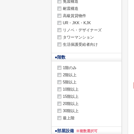
免震構造
耐震構造
高級賃貸物件
UR・JKK・KJK
リノベ・デザイナーズ
タワーマンション
生活保護受給者向け
●
階数
1階のみ
2階以上
5階以上
10階以上
15階以上
20階以上
30階以上
最上階
●
部屋設備
※複数選択可