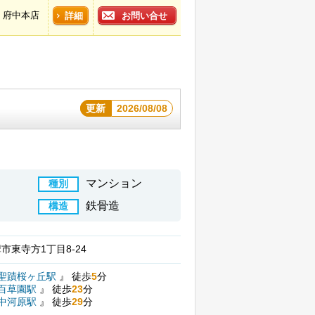
府中本店
詳細
お問い合せ
更新
2026/08/08
マンション
種別
鉄骨造
構造
市東寺方1丁目8-24
聖蹟桜ヶ丘駅
』
徒歩
5
分
百草園駅
』
徒歩
23
分
中河原駅
』
徒歩
29
分