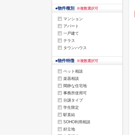
●
物件種別
※複数選択可
マンション
アパート
一戸建て
テラス
タウンハウス
●
物件特徴
※複数選択可
ペット相談
楽器相談
閑静な住宅地
事務所使用可
分譲タイプ
学生限定
駅直結
SOHO利用相談
好立地