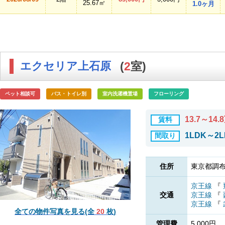
25.67㎡
1.0ヶ月
エクセリア上石原
(
2
室)
ペット相談可
バス・トイレ別
室内洗濯機置場
フローリング
13.7～14.
賃料
1LDK～2L
間取り
住所
東京都調布
京王線
『
交通
京王線
『
京王線
『
全ての物件写真を見る(全
20
枚)
管理費
5,000円