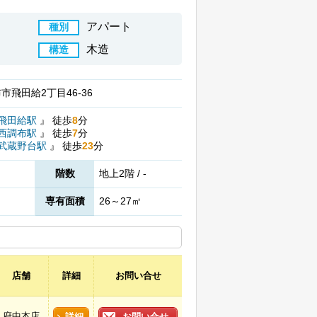
アパート
種別
木造
構造
市飛田給2丁目46-36
飛田給駅
』
徒歩
8
分
西調布駅
』
徒歩
7
分
武蔵野台駅
』
徒歩
23
分
階数
地上2階 / -
専有面積
26～27㎡
店舗
詳細
お問い合せ
府中本店
詳細
お問い合せ