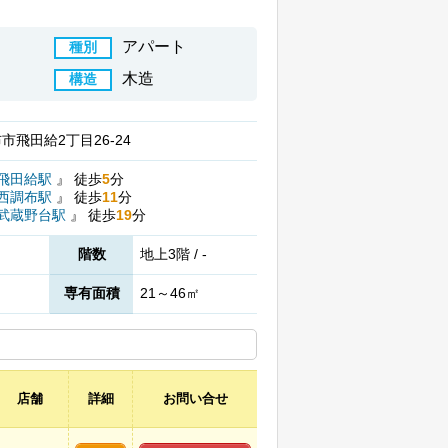
アパート
種別
木造
構造
市飛田給2丁目26-24
飛田給駅
』
徒歩
5
分
西調布駅
』
徒歩
11
分
武蔵野台駅
』
徒歩
19
分
階数
地上3階 / -
専有面積
21～46㎡
店舗
詳細
お問い合せ