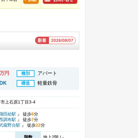
新着
2026/08/07
8万円
アパート
種別
DK
軽量鉄骨
構造
市上石原1丁目3-4
飛田給駅
』
徒歩
6
分
西調布駅
』
徒歩
7
分
武蔵野台駅
』
徒歩
22
分
階数
地上2階 / -