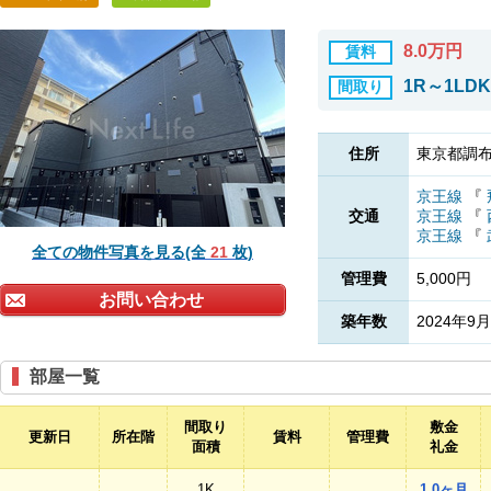
8.0万円
賃料
1R～1LDK
間取り
住所
東京都調布
京王線
『
交通
京王線
『
京王線
『
全ての物件写真を見る(全
21
枚)
管理費
5,000円
お問い合わせ
築年数
2024年9月
部屋一覧
間取り
敷金
更新日
所在階
賃料
管理費
面積
礼金
1K
1.0ヶ月