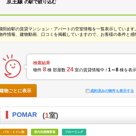
京王線
の駅で絞り込む
飛田給駅の賃貸マンション・アパートの空室情報を一覧表示しています
物件情報、建物動画、口コミを掲載していますので、お客様の条件と感
検索結果
8
24
1～8
物件
棟 部屋数
室の賃貸情報中 /
棟を表
建物ごとに表示
成約済みの物件も表示する
POMAR
(
1
室)
バス・トイレ別
室内洗濯機置場
フローリング