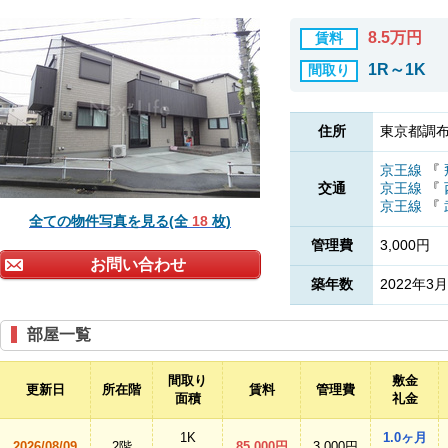
8.5万円
賃料
1R～1K
間取り
住所
東京都調布
京王線
『
交通
京王線
『
京王線
『
全ての物件写真を見る(全
18
枚)
管理費
3,000円
お問い合わせ
築年数
2022年3月
部屋一覧
間取り
敷金
更新日
所在階
賃料
管理費
面積
礼金
1K
1.0ヶ月
2026/08/09
2階
85,000円
3,000円