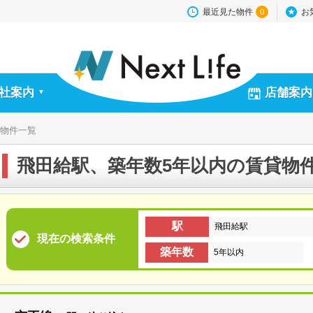
最近見た物件
お
0
社案内
店舗案内
▼
貸物件一覧
飛田給駅、築年数5年以内の賃貸物
駅
飛田給駅
現在の検索条件
築年数
5年以内