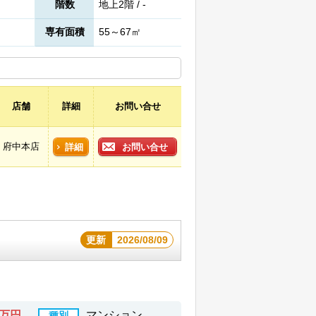
階数
地上2階 / -
専有面積
55～67㎡
店舗
詳細
お問い合せ
府中本店
詳細
お問い合せ
更新
2026/08/09
5万円
マンション
種別