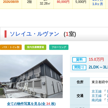
2026/08/09
2階
80,000円
5,000円
32.28㎡
1.0ヶ月
ソレイユ・ルヴァン
(
1
室)
バス・トイレ別
室内洗濯機置場
フローリング
15.0万円
賃料
2LDK～3L
間取り
住所
東京都府中
京王線
『
交通
京王線
『
南武線
『
全ての物件写真を見る(全
34
枚)