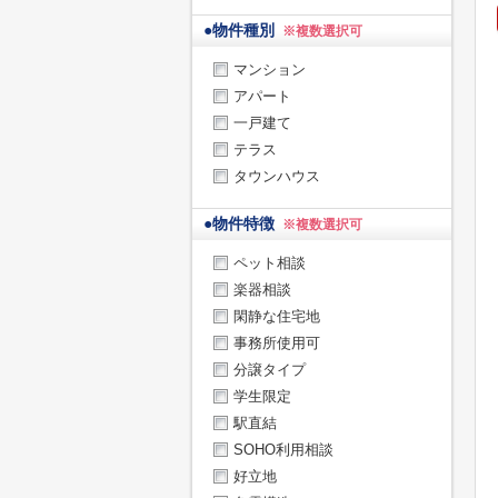
●
物件種別
※複数選択可
マンション
アパート
一戸建て
テラス
タウンハウス
●
物件特徴
※複数選択可
ペット相談
楽器相談
閑静な住宅地
事務所使用可
分譲タイプ
学生限定
駅直結
SOHO利用相談
好立地