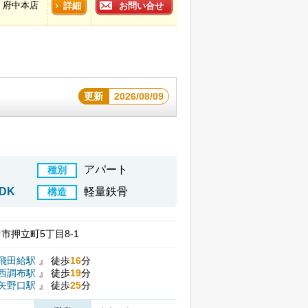
府中本店
詳細
お問い合せ
更新
2026/08/09
アパート
種別
DK
軽量鉄骨
構造
市押立町5丁目8-1
飛田給駅
』
徒歩
16
分
西調布駅
』
徒歩
19
分
矢野口駅
』
徒歩
25
分