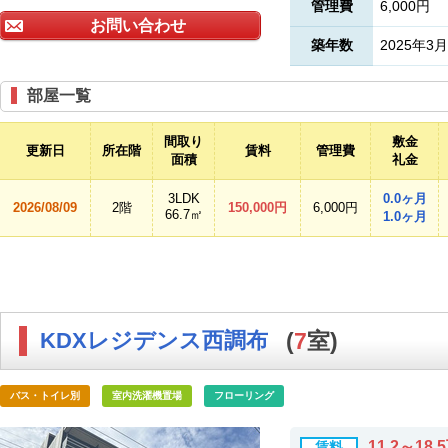
管理費
6,000円
お問い合わせ
築年数
2025年3月
部屋一覧
間取り
敷金
更新日
所在階
賃料
管理費
面積
礼金
3LDK
0.0ヶ月
2026/08/09
2階
150,000円
6,000円
66.7㎡
1.0ヶ月
KDXレジデンス西調布
(
7
室)
バス・トイレ別
室内洗濯機置場
フローリング
11.2～18.
賃料