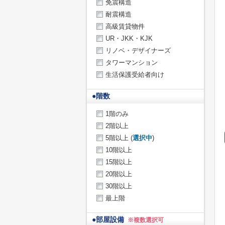
免震構造
耐震構造
高級賃貸物件
UR・JKK・KJK
リノベ・デザイナーズ
タワーマンション
生活保護受給者向け
●
階数
1階のみ
2階以上
5階以上 (
選択中
)
10階以上
15階以上
20階以上
30階以上
最上階
●
部屋設備
※複数選択可