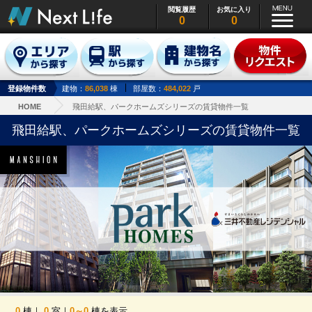
閲覧履歴
お気に入り
0
0
登録物件数
建物：
86,038
棟
部屋数：
484,022
戸
HOME
飛田給駅、パークホームズシリーズの賃貸物件一覧
飛田給駅、パークホームズシリーズの賃貸物件一覧
0
棟｜
0
室｜
0～0
棟を表示