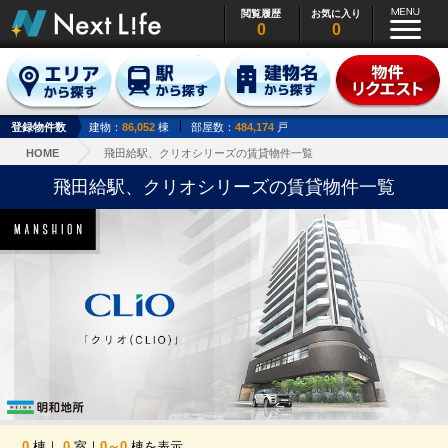
閲覧履歴
お気に入り
0
0
登録物件数
建物：
86,052
棟
部屋数：
484,174
戸
HOME
飛田給駅、クリオシリーズの賃貸物件一覧
飛田給駅、クリオシリーズの賃貸物件一覧
0
棟｜
0
室｜
0～0
棟を表示