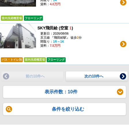
賃料：
4.0万円
室内洗濯機置場
フローリング
SKY飛田給 (空室
1
)
更新日：2026/08/06
京王線 『飛田給駅』 徒歩
2
分
間取り：
1R～1K
賃料：
7.5万円
バス・トイレ別
室内洗濯機置場
フローリング
前の10件へ
次の10件へ
表示件数：10件
条件を絞り込む