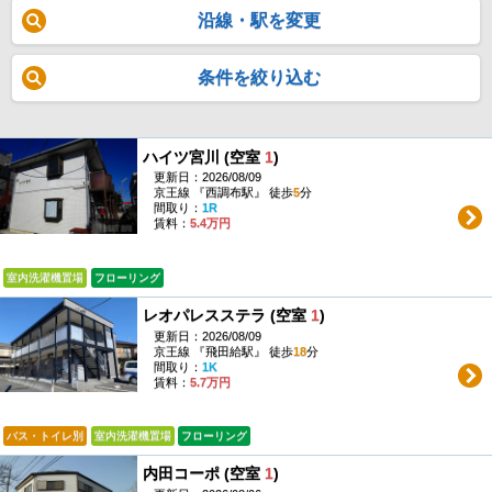
沿線・駅を変更
条件を絞り込む
ハイツ宮川 (空室
1
)
更新日：2026/08/09
京王線 『西調布駅』 徒歩
5
分
間取り：
1R
賃料：
5.4万円
室内洗濯機置場
フローリング
レオパレスステラ (空室
1
)
更新日：2026/08/09
京王線 『飛田給駅』 徒歩
18
分
間取り：
1K
賃料：
5.7万円
バス・トイレ別
室内洗濯機置場
フローリング
内田コーポ (空室
1
)