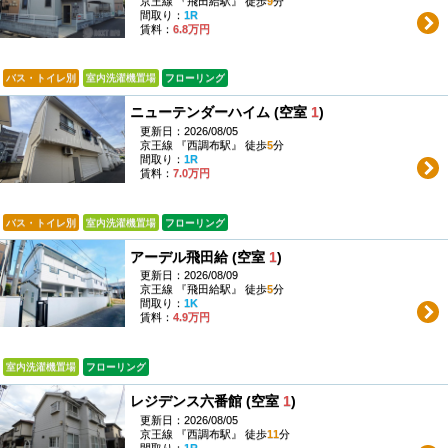
京王線 『飛田給駅』 徒歩
9
分
間取り：
1R
賃料：
6.8万円
バス・トイレ別
室内洗濯機置場
フローリング
ニューテンダーハイム (空室
1
)
更新日：2026/08/05
京王線 『西調布駅』 徒歩
5
分
間取り：
1R
賃料：
7.0万円
バス・トイレ別
室内洗濯機置場
フローリング
アーデル飛田給 (空室
1
)
更新日：2026/08/09
京王線 『飛田給駅』 徒歩
5
分
間取り：
1K
賃料：
4.9万円
室内洗濯機置場
フローリング
レジデンス六番館 (空室
1
)
更新日：2026/08/05
京王線 『西調布駅』 徒歩
11
分
間取り：
1R