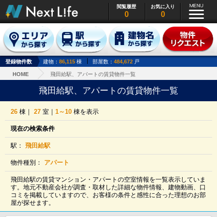
閲覧履歴
お気に入り
0
0
登録物件数
建物：
86,115
棟
部屋数：
484,672
戸
HOME
飛田給駅、アパートの賃貸物件一覧
飛田給駅、アパートの賃貸物件一覧
26
棟｜
27
室｜
1～10
棟を表示
現在の検索条件
駅：
飛田給駅
物件種別：
アパート
飛田給駅の賃貸マンション・アパートの空室情報を一覧表示していま
す。地元不動産会社が調査・取材した詳細な物件情報、建物動画、口
コミを掲載していますので、お客様の条件と感性に合った理想のお部
屋が探せます。