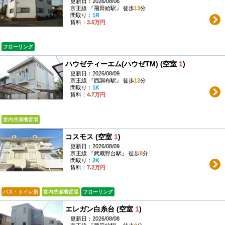
更新日：2026/08/06
京王線 『飛田給駅』 徒歩
13
分
間取り：
1R
賃料：
3.5万円
フローリング
ハウゼティーエム(ハウゼTM) (空室
1
)
更新日：2026/08/09
京王線 『西調布駅』 徒歩
12
分
間取り：
1K
賃料：
4.7万円
室内洗濯機置場
コスモス (空室
1
)
更新日：2026/08/09
京王線 『武蔵野台駅』 徒歩
8
分
間取り：
2K
賃料：
7.2万円
バス・トイレ別
室内洗濯機置場
フローリング
エレガン白糸台 (空室
1
)
更新日：2026/08/08