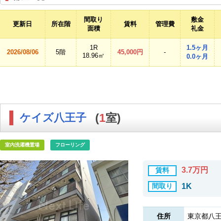
間取り
敷金
更新日
所在階
賃料
管理費
面積
礼金
1R
1.5ヶ月
2026/08/06
5階
45,000円
-
18.96㎡
0.0ヶ月
ケイズ八王子
(
1
室)
室内洗濯機置場
フローリング
3.7万円
賃料
間取り
1K
住所
東京都八王