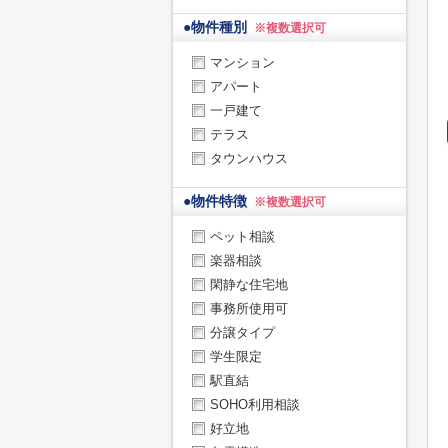
●
物件種別
※複数選択可
マンション
アパート
一戸建て
テラス
タウンハウス
●
物件特徴
※複数選択可
ペット相談
楽器相談
閑静な住宅地
事務所使用可
分譲タイプ
学生限定
駅直結
SOHO利用相談
好立地