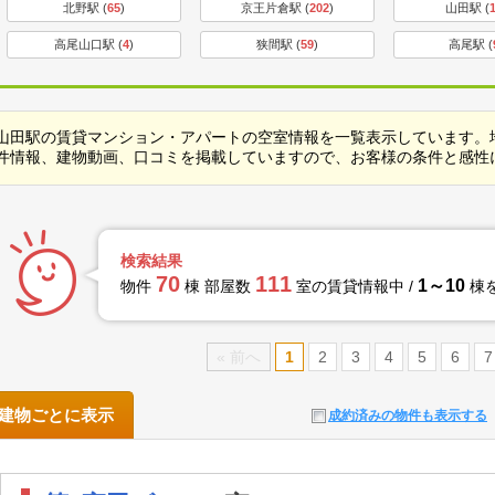
北野駅 (
65
)
京王片倉駅 (
202
)
山田駅 (
高尾山口駅 (
4
)
狭間駅 (
59
)
高尾駅 (
山田駅の賃貸マンション・アパートの空室情報を一覧表示しています。
件情報、建物動画、口コミを掲載していますので、お客様の条件と感性
検索結果
70
111
1～10
物件
棟 部屋数
室の賃貸情報中 /
棟
« 前へ
1
2
3
4
5
6
7
建物ごとに表示
成約済みの物件も表示する