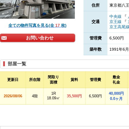
住所
東京都八王
中央線
『
交通
京王線
『
全ての物件写真を見る(全
17
枚)
京王高尾
お問い合わせ
管理費
6,500円
築年数
1991年6月
部屋一覧
間取り
敷金
更新日
所在階
賃料
管理費
面積
礼金
1R
40,000円
2026/08/06
4階
35,500円
6,500円
18.09㎡
0.0ヶ月