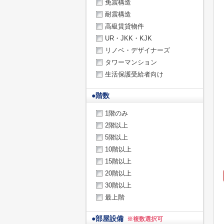
免震構造
耐震構造
高級賃貸物件
UR・JKK・KJK
リノベ・デザイナーズ
タワーマンション
生活保護受給者向け
●
階数
1階のみ
2階以上
5階以上
10階以上
15階以上
20階以上
30階以上
最上階
●
部屋設備
※複数選択可