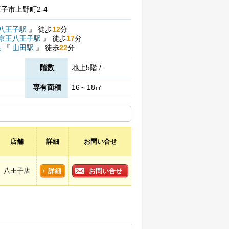
子市上野町2-4
八王子駅
』
徒歩
12
分
京王八王子駅
』
徒歩
17
分
線
『
山田駅
』
徒歩
22
分
階数
地上5階 / -
専有面積
16～18㎡
店舗
詳細
お問い合せ
八王子店
詳細
お問い合せ