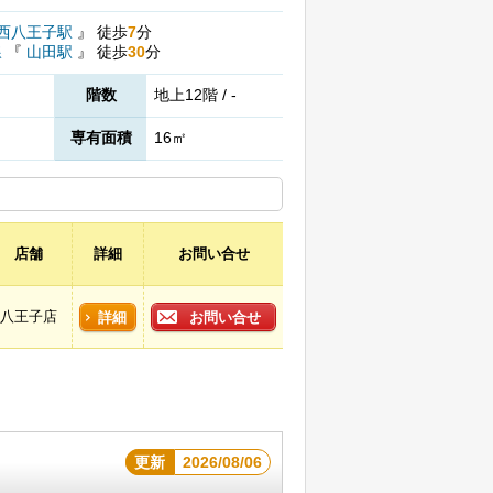
西八王子駅
』
徒歩
7
分
線
『
山田駅
』
徒歩
30
分
階数
地上12階 / -
専有面積
16㎡
店舗
詳細
お問い合せ
八王子店
詳細
お問い合せ
更新
2026/08/06