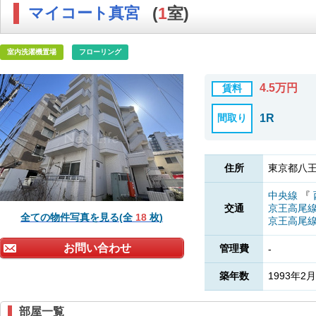
マイコート真宮
(
1
室)
室内洗濯機置場
フローリング
4.5万円
賃料
間取り
1R
住所
東京都八王
中央線
『
交通
京王高尾
全ての物件写真を見る(全
18
枚)
京王高尾
お問い合わせ
管理費
-
築年数
1993年2月
部屋一覧