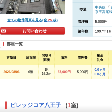
中央線
『
交通
京王高尾
全ての物件写真を見る(全
25
枚)
管理費
5,000円
お問い合わせ
築年数
1997年1月
部屋一覧
間取り
敷金
更新日
所在階
賃料
管理費
面積
礼金
1K
0.0ヶ月
2026/08/06
6階
37,000円
5,000円
16.2㎡
0.0ヶ月
ビレッジコア八王子
(
1
室)