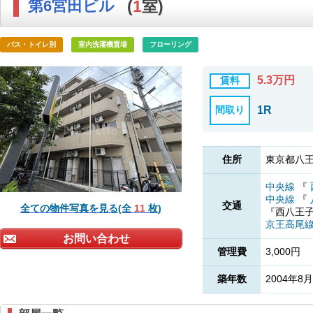
第6宮田ビル
(
1
室)
バス・トイレ別
室内洗濯機置場
フローリング
5.3万円
賃料
間取り
1R
住所
東京都八王
中央線
『
中央線
『
交通
全ての物件写真を見る(全
11
枚)
『西八王
京王高尾
お問い合わせ
管理費
3,000円
築年数
2004年8月