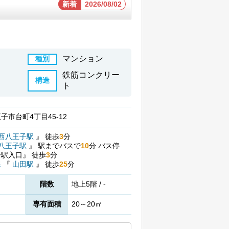
新着
2026/08/02
マンション
種別
鉄筋コンクリー
構造
ト
子市台町4丁目45-12
西八王子駅
』
徒歩
3
分
八王子駅
』
駅までバスで
10
分
バス停
子駅入口』
徒歩
3
分
線
『
山田駅
』
徒歩
25
分
階数
地上5階 / -
専有面積
20～20㎡