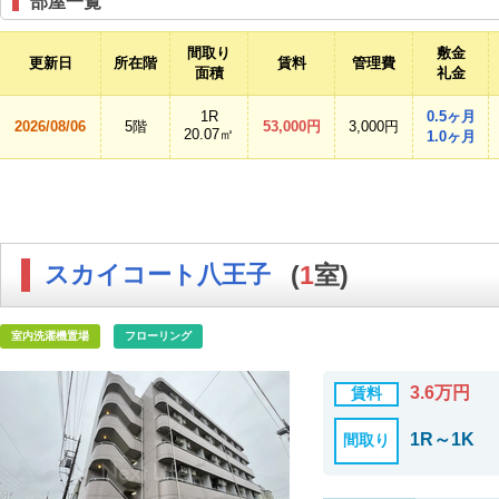
部屋一覧
間取り
敷金
更新日
所在階
賃料
管理費
面積
礼金
1R
0.5ヶ月
2026/08/06
5階
53,000円
3,000円
20.07㎡
1.0ヶ月
スカイコート八王子
(
1
室)
室内洗濯機置場
フローリング
3.6万円
賃料
1R～1K
間取り