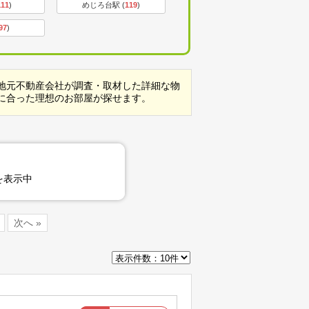
111
)
めじろ台駅 (
119
)
97
)
地元不動産会社が調査・取材した詳細な物
に合った理想のお部屋が探せます。
を表示中
次へ »