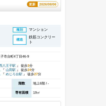
更新
2026/08/06
マンション
種別
鉄筋コンクリー
構造
ト
子市台町4丁目46-9
西八王子駅
』
徒歩
3
分
線
『
山田駅
』
徒歩
24
分
線
『
めじろ台駅
』
徒歩
27
分
階数
地上6階 / -
専有面積
19㎡