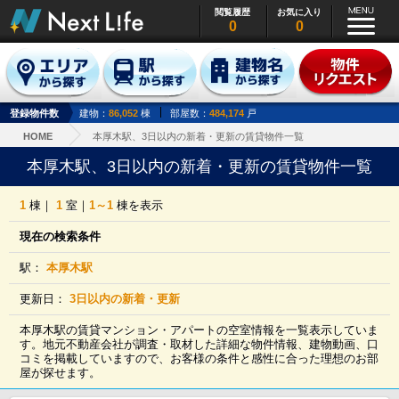
閲覧履歴
お気に入り
0
0
登録物件数
建物：
86,052
棟
部屋数：
484,174
戸
HOME
本厚木駅、3日以内の新着・更新の賃貸物件一覧
本厚木駅、3日以内の新着・更新の賃貸物件一覧
1
棟｜
1
室｜
1～1
棟を表示
現在の検索条件
駅：
本厚木駅
更新日：
3日以内の新着・更新
本厚木駅の賃貸マンション・アパートの空室情報を一覧表示していま
す。地元不動産会社が調査・取材した詳細な物件情報、建物動画、口
コミを掲載していますので、お客様の条件と感性に合った理想のお部
屋が探せます。