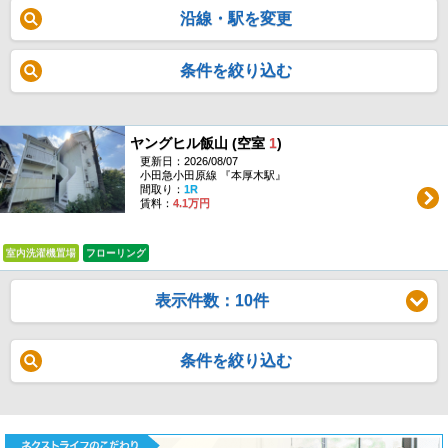
沿線・駅を変更
条件を絞り込む
ヤングヒル飯山 (空室
1
)
更新日：2026/08/07
小田急小田原線 『本厚木駅』
間取り：
1R
賃料：
4.1万円
室内洗濯機置場
フローリング
表示件数：10件
条件を絞り込む