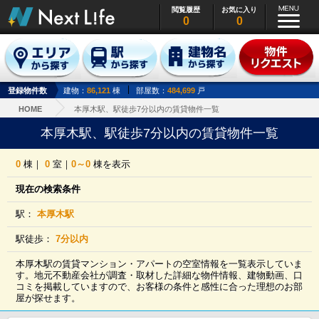
閲覧履歴
お気に入り
0
0
登録物件数
建物：
86,121
棟
部屋数：
484,699
戸
HOME
本厚木駅、駅徒歩7分以内の賃貸物件一覧
本厚木駅、駅徒歩7分以内の賃貸物件一覧
0
棟｜
0
室｜
0～0
棟を表示
現在の検索条件
駅：
本厚木駅
駅徒歩：
7分以内
本厚木駅の賃貸マンション・アパートの空室情報を一覧表示していま
す。地元不動産会社が調査・取材した詳細な物件情報、建物動画、口
コミを掲載していますので、お客様の条件と感性に合った理想のお部
屋が探せます。