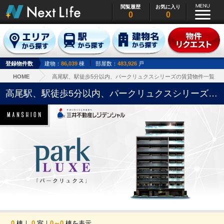
閲覧履歴
お気に入り
0
0
登録物件数
建物：
86,039
棟
部屋数：
483,926
戸
HOME
高尾駅、駅徒歩5分以内、パークリュクスシリーズの賃貸物件一覧
高尾駅、駅徒歩5分以内、パークリュクスシリーズの賃貸物件一覧
0
棟｜
0
室｜
0～0
棟を表示