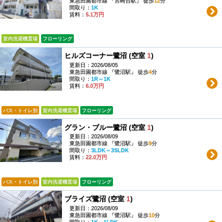
東急田園都市線 『宮崎台駅』 徒歩
12
分
間取り：
1K
賃料：
5.1万円
室内洗濯機置場
フローリング
ヒルズコーナー鷺沼 (空室
1
)
更新日：2026/08/05
東急田園都市線 『鷺沼駅』 徒歩
4
分
間取り：
1R～1K
賃料：
6.0万円
バス・トイレ別
室内洗濯機置場
フローリング
グラン・ブルー鷺沼 (空室
1
)
更新日：2026/08/09
東急田園都市線 『鷺沼駅』 徒歩
9
分
間取り：
3LDK～3SLDK
賃料：
22.0万円
バス・トイレ別
室内洗濯機置場
フローリング
ブライズ鷺沼 (空室
1
)
更新日：2026/08/09
東急田園都市線 『鷺沼駅』 徒歩
10
分
間取り：
1K～1LDK