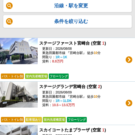
沿線・駅を変更
条件を絞り込む
ステージファースト宮崎台 (空室
1
)
更新日：2026/08/08
東急田園都市線 『宮崎台駅』 徒歩
10
分
間取り：
1R～1K
賃料：
8.9万円
バス・トイレ別
室内洗濯機置場
フローリング
ステージグランデ宮崎台 (空室
2
)
更新日：2026/08/09
東急田園都市線 『宮崎台駅』 徒歩
10
分
間取り：
1R～1LDK
賃料：
10.5～13.5万円
バス・トイレ別
駐車場あり
室内洗濯機置場
フローリング
スカイコートたまプラーザ (空室
1
)