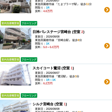
更新日：2026/08/07
東急田園都市線 『たまプラーザ駅』 徒歩
11
分
間取り：
1R
賃料：
4.6万円
室内洗濯機置場
フローリング
日神パレステージ宮崎台 (空室
2
)
更新日：2026/08/08
東急田園都市線 『宮崎台駅』 徒歩
9
分
間取り：
1K
賃料：
5.0～5.0万円
室内洗濯機置場
フローリング
スカイコート鷺沼 (空室
1
)
更新日：2026/08/07
東急田園都市線 『鷺沼駅』 徒歩
3
分
間取り：
1R～1K
賃料：
6.2万円
室内洗濯機置場
フローリング
シルク宮崎台 (空室
1
)
更新日：2026/08/08