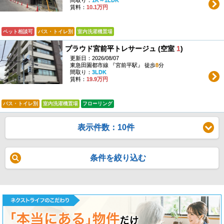
賃料：
10.1万円
ペット相談可
バス・トイレ別
室内洗濯機置場
プラウド宮前平トレサージュ (空室
1
)
更新日：2026/08/07
東急田園都市線 『宮前平駅』 徒歩
8
分
間取り：
3LDK
賃料：
19.9万円
バス・トイレ別
室内洗濯機置場
フローリング
表示件数：10件
条件を絞り込む