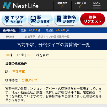
閲覧履歴
お気に入り
0
0
登録物件数
建物：
86,115
棟
部屋数：
484,672
戸
HOME
宮前平駅、分譲タイプの賃貸物件一覧
宮前平駅、分譲タイプの賃貸物件一覧
10
棟｜
12
室｜
1～10
棟を表示
現在の検索条件
駅：
宮前平駅
物件特徴：
分譲タイプ
宮前平駅の賃貸マンション・アパートの空室情報を一覧表示していま
す。地元不動産会社が調査・取材した詳細な物件情報、建物動画、口
コミを掲載していますので、お客様の条件と感性に合った理想のお部
屋が探せます。