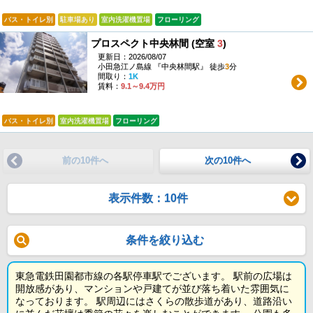
バス・トイレ別
駐車場あり
室内洗濯機置場
フローリング
プロスペクト中央林間 (空室
3
)
更新日：2026/08/07
小田急江ノ島線 『中央林間駅』 徒歩
3
分
間取り：
1K
賃料：
9.1～9.4万円
バス・トイレ別
室内洗濯機置場
フローリング
前の10件へ
次の10件へ
表示件数：10件
条件を絞り込む
東急電鉄田園都市線の各駅停車駅でございます。 駅前の広場は
開放感があり、マンションや戸建てが並び落ち着いた雰囲気に
なっております。 駅周辺にはさくらの散歩道があり、道路沿い