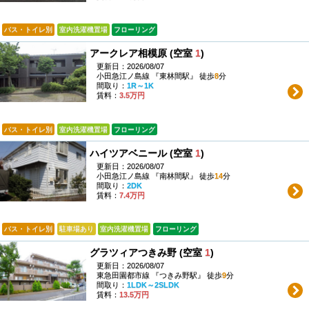
バス・トイレ別
室内洗濯機置場
フローリング
アークレア相模原 (空室
1
)
更新日：2026/08/07
小田急江ノ島線 『東林間駅』 徒歩
8
分
間取り：
1R～1K
賃料：
3.5万円
バス・トイレ別
室内洗濯機置場
フローリング
ハイツアベニール (空室
1
)
更新日：2026/08/07
小田急江ノ島線 『南林間駅』 徒歩
14
分
間取り：
2DK
賃料：
7.4万円
バス・トイレ別
駐車場あり
室内洗濯機置場
フローリング
グラツィアつきみ野 (空室
1
)
更新日：2026/08/07
東急田園都市線 『つきみ野駅』 徒歩
9
分
間取り：
1LDK～2SLDK
賃料：
13.5万円