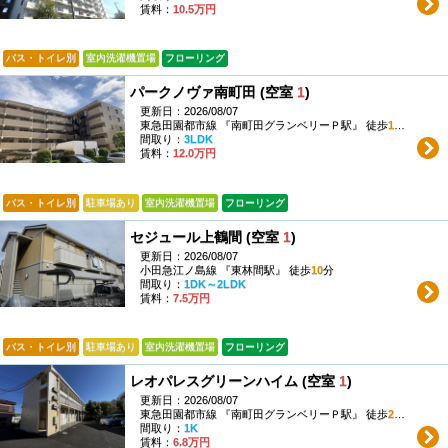
賃料：
10.5万円
バス・トイレ別
室内洗濯機置場
フローリング
パークノヴァ南町田 (空室
1
)
更新日：2026/08/07
東急田園都市線 『南町田グランベリーＰ駅』 徒歩
12
分
間取り：
3LDK
賃料：
12.0万円
バス・トイレ別
駐車場あり
室内洗濯機置場
フローリング
セジュール上鶴間 (空室
1
)
更新日：2026/08/07
小田急江ノ島線 『東林間駅』 徒歩
10
分
間取り：
1DK～2LDK
賃料：
7.5万円
バス・トイレ別
駐車場あり
室内洗濯機置場
フローリング
レオパレスグリーンハイム (空室
1
)
更新日：2026/08/07
東急田園都市線 『南町田グランベリーＰ駅』 徒歩
23
分
間取り：
1K
賃料：
6.8万円