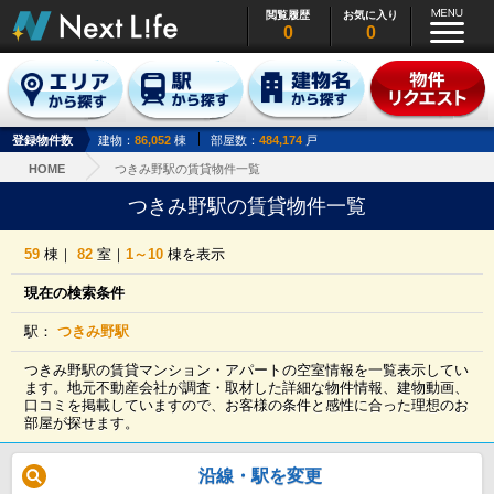
閲覧履歴
お気に入り
0
0
登録物件数
建物：
86,052
棟
部屋数：
484,174
戸
HOME
つきみ野駅の賃貸物件一覧
つきみ野駅の賃貸物件一覧
59
棟｜
82
室｜
1～10
棟を表示
現在の検索条件
駅：
つきみ野駅
つきみ野駅の賃貸マンション・アパートの空室情報を一覧表示してい
ます。地元不動産会社が調査・取材した詳細な物件情報、建物動画、
口コミを掲載していますので、お客様の条件と感性に合った理想のお
部屋が探せます。
沿線・駅を変更