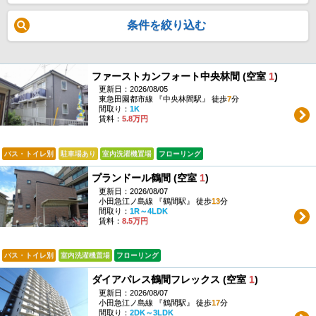
条件を絞り込む
ファーストカンフォート中央林間 (空室
1
)
更新日：2026/08/05
東急田園都市線 『中央林間駅』 徒歩
7
分
間取り：
1K
賃料：
5.8万円
バス・トイレ別
駐車場あり
室内洗濯機置場
フローリング
プランドール鶴間 (空室
1
)
更新日：2026/08/07
小田急江ノ島線 『鶴間駅』 徒歩
13
分
間取り：
1R～4LDK
賃料：
8.5万円
バス・トイレ別
室内洗濯機置場
フローリング
ダイアパレス鶴間フレックス (空室
1
)
更新日：2026/08/07
小田急江ノ島線 『鶴間駅』 徒歩
17
分
間取り：
2DK～3LDK