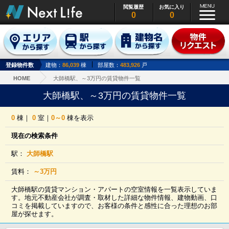
閲覧履歴
お気に入り
0
0
登録物件数
建物：
86,039
棟
部屋数：
483,926
戸
HOME
大師橋駅、～3万円の賃貸物件一覧
大師橋駅、～3万円の賃貸物件一覧
0
棟｜
0
室｜
0～0
棟を表示
現在の検索条件
駅：
大師橋駅
賃料：
～3万円
大師橋駅の賃貸マンション・アパートの空室情報を一覧表示していま
す。地元不動産会社が調査・取材した詳細な物件情報、建物動画、口
コミを掲載していますので、お客様の条件と感性に合った理想のお部
屋が探せます。