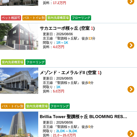
賃料：
17.2万円
ペット相談可
バス・トイレ別
室内洗濯機置場
フローリング
サカエコーポ桜ヶ丘 (空室
1
)
更新日：2026/08/06
京王線 『聖蹟桜ヶ丘駅』 徒歩
13
分
間取り：
1R～1K
賃料：
4.0万円
室内洗濯機置場
フローリング
メゾンド・エメラルドII (空室
1
)
更新日：2026/08/05
京王線 『聖蹟桜ヶ丘駅』 徒歩
8
分
間取り：
1K
賃料：
5.0万円
バス・トイレ別
室内洗濯機置場
フローリング
Brillia Tower 聖蹟桜ヶ丘 BLOOMING RESIDENCE (空室
更新日：2026/08/06
京王線 『聖蹟桜ヶ丘駅』 徒歩
5
分
間取り：
2LDK～3LDK
賃料：
21.0～25.0万円