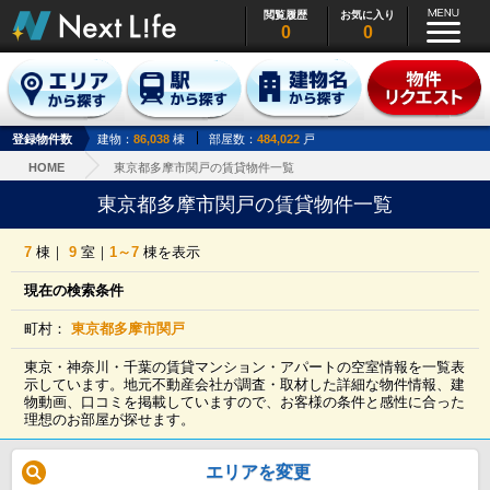
閲覧履歴
お気に入り
0
0
登録物件数
建物：
86,038
棟
部屋数：
484,022
戸
HOME
東京都多摩市関戸の賃貸物件一覧
東京都多摩市関戸の賃貸物件一覧
7
棟｜
9
室｜
1～7
棟を表示
現在の検索条件
町村：
東京都多摩市関戸
東京・神奈川・千葉の賃貸マンション・アパートの空室情報を一覧表
示しています。地元不動産会社が調査・取材した詳細な物件情報、建
物動画、口コミを掲載していますので、お客様の条件と感性に合った
理想のお部屋が探せます。
エリアを変更