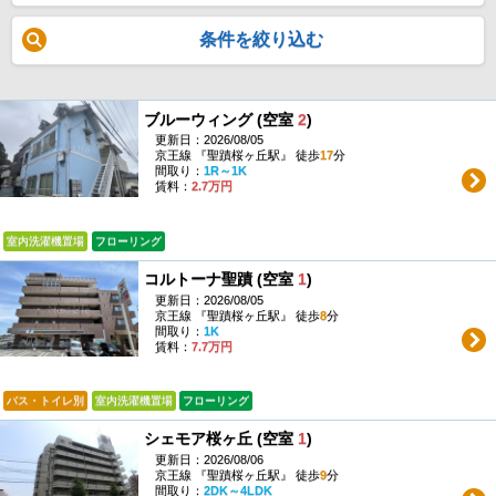
条件を絞り込む
ブルーウィング (空室
2
)
更新日：2026/08/05
京王線 『聖蹟桜ヶ丘駅』 徒歩
17
分
間取り：
1R～1K
賃料：
2.7万円
室内洗濯機置場
フローリング
コルトーナ聖蹟 (空室
1
)
更新日：2026/08/05
京王線 『聖蹟桜ヶ丘駅』 徒歩
8
分
間取り：
1K
賃料：
7.7万円
バス・トイレ別
室内洗濯機置場
フローリング
シェモア桜ヶ丘 (空室
1
)
更新日：2026/08/06
京王線 『聖蹟桜ヶ丘駅』 徒歩
9
分
間取り：
2DK～4LDK