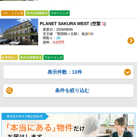
バス・トイレ別
室内洗濯機置場
フローリング
PLANET SAKURA WEST (空室
1
)
更新日：2026/08/06
京王線 『聖蹟桜ヶ丘駅』 徒歩
5
分
間取り：
1R
賃料：
5.6万円
駐車場あり
室内洗濯機置場
フローリング
表示件数：10件
条件を絞り込む